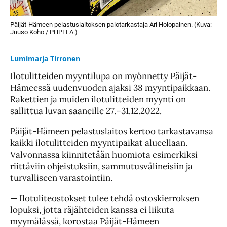
Päijät-Hämeen pelastuslaitoksen palotarkastaja Ari Holopainen. (Kuva:
Juuso Koho / PHPELA.)
Lumimarja Tirronen
Ilotulitteiden myyntilupa on myönnetty Päijät-
Hämeessä uudenvuoden ajaksi 38 myyntipaikkaan.
Rakettien ja muiden ilotulitteiden myynti on
sallittua luvan saaneille 27.–31.12.2022.
Päijät-Hämeen pelastuslaitos kertoo tarkastavansa
kaikki ilotulitteiden myyntipaikat alueellaan.
Valvonnassa kiinnitetään huomiota esimerkiksi
riittäviin ohjeistuksiin, sammutusvälineisiin ja
turvalliseen varastointiin.
— Ilotuliteostokset tulee tehdä ostoskierroksen
lopuksi, jotta räjähteiden kanssa ei liikuta
myymälässä, korostaa Päijät-Hämeen