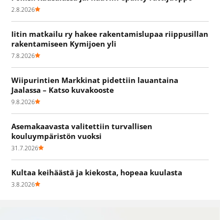
2.8.2026
Iitin matkailu ry hakee rakentamislupaa riippusillan
rakentamiseen Kymijoen yli
7.8.2026
Wiipurintien Markkinat pidettiin lauantaina
Jaalassa – Katso kuvakooste
9.8.2026
Asemakaavasta valitettiin turvallisen
kouluympäristön vuoksi
31.7.2026
Kultaa keihäästä ja kiekosta, hopeaa kuulasta
3.8.2026