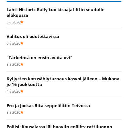
Lahti Historic Rally tuo kisaajat Iitin seudulle
elokuussa
3.8.2026
Valitus oli odotettavissa
6.8.2026
"Tärkeintä on ensin avata ovi"
5.8.2026
Kyljysten katusählyturnaus kasvoi jälleen – Mukana
jo 16 joukkuetta
4.8.2026
Pro ja Jockas Rita seppelöitiin Teivossa
5.8.2026
Poliisi: Kausalassa jäi haaviin epäilty rattijuoppo