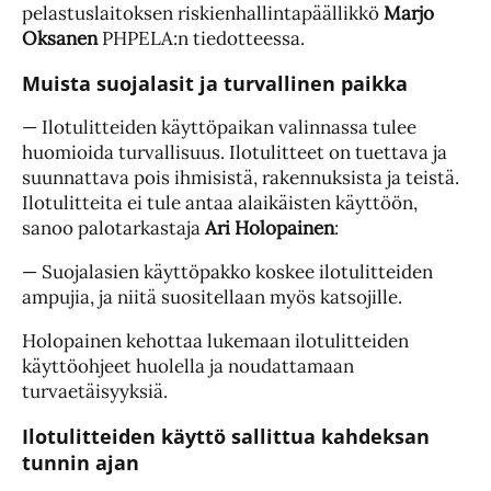
pelastuslaitoksen riskienhallintapäällikkö
Marjo
Oksanen
PHPELA:n tiedotteessa.
Muista suojalasit ja turvallinen paikka
— Ilotulitteiden käyttöpaikan valinnassa tulee
huomioida turvallisuus. Ilotulitteet on tuettava ja
suunnattava pois ihmisistä, rakennuksista ja teistä.
Ilotulitteita ei tule antaa alaikäisten käyttöön,
sanoo palotarkastaja
Ari Holopainen
:
— Suojalasien käyttöpakko koskee ilotulitteiden
ampujia, ja niitä suositellaan myös katsojille.
Holopainen kehottaa lukemaan ilotulitteiden
käyttöohjeet huolella ja noudattamaan
turvaetäisyyksiä.
Ilotulitteiden käyttö sallittua kahdeksan
tunnin ajan