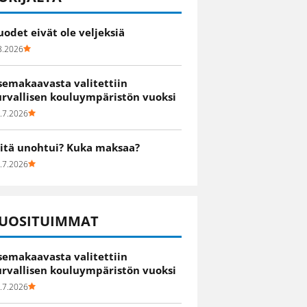
uodet eivät ole veljeksiä
8.2026
semakaavasta valitettiin
urvallisen kouluympäristön vuoksi
.7.2026
itä unohtui? Kuka maksaa?
.7.2026
UOSITUIMMAT
semakaavasta valitettiin
urvallisen kouluympäristön vuoksi
.7.2026