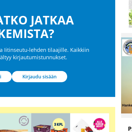
TKO JATKAA
KEMISTA?
a Iitinseutu-lehden tilaajille. Kaikkiin
isältyy kirjautumistunnukset.
i
Kirjaudu sisään
P