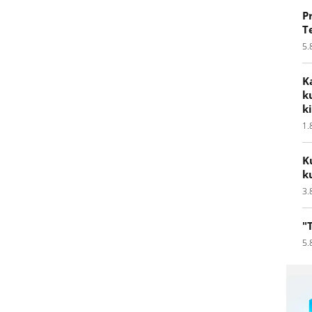
P
T
5.
K
k
k
1.
K
k
3.
"
5.