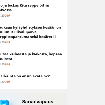
ro ja Jockas Rita seppelöitiin
eivossa
8.2026
aukaan kyläyhdistyksen kesään on
uulunut ulkoilupäivä,
irppistapahtuma sekä kesäretki
8.2026
ultaa keihäästä ja kiekosta, hopeaa
uulasta
8.2026
Tärkeintä on ensin avata ovi"
8.2026