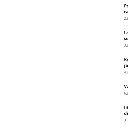
P
r
2.
L
s
3.
K
j
4.
V
6.
I
d
31