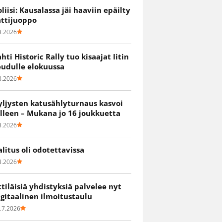
oliisi: Kausalassa jäi haaviin epäilty
attijuoppo
8.2026
ahti Historic Rally tuo kisaajat Iitin
eudulle elokuussa
8.2026
yljysten katusählyturnaus kasvoi
älleen – Mukana jo 16 joukkuetta
8.2026
alitus oli odotettavissa
8.2026
ittiläisiä yhdistyksiä palvelee nyt
igitaalinen ilmoitustaulu
.7.2026