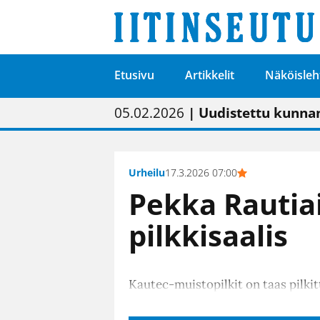
Etusivu
Artikkelit
Näköisleh
01.02.2026
05.02.2026
23.04.2026
| Painon vaihtumise
| Uudistettu kunnan
| “Olemme käynnist
09.05.2026
| "Maalla on totut
Urheilu
17.3.2026 07:00
Pekka Rautiai
pilkkisaalis
Kautec-muistopilkit on taas pilkit