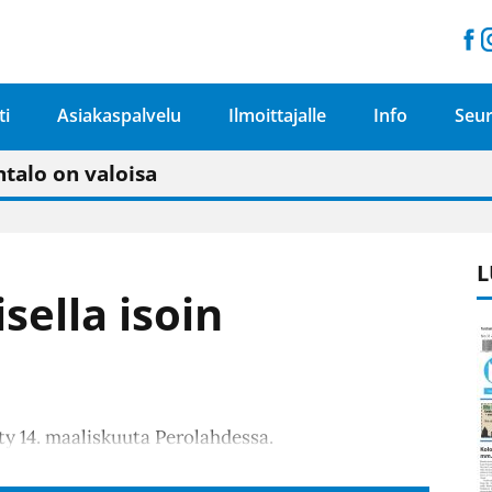
ti
Asiakaspalvelu
Ilmoittajalle
Info
Seur
n pitäisi näkyä hieman parempana painojäljen 
talo on valoisa
ämässä uudelleen keskustavisiotyön”
tu elämään omavaraisemmin kuin kaupungissa"
L
sella isoin
ty 14. maaliskuuta Perolahdessa.