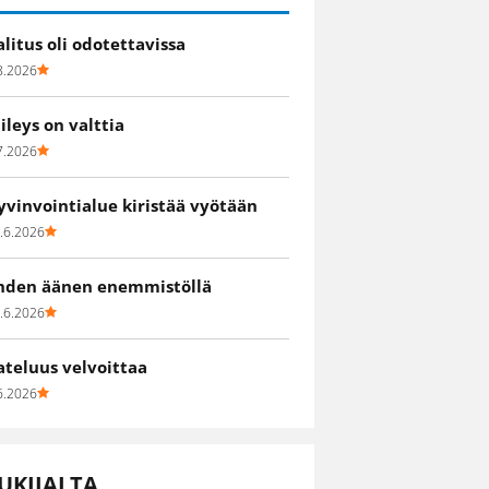
alitus oli odotettavissa
8.2026
iileys on valttia
7.2026
yvinvointialue kiristää vyötään
.6.2026
hden äänen enemmistöllä
.6.2026
ateluus velvoittaa
6.2026
UKIJALTA