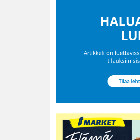
HALUA
LU
Artikkeli on luettaviss
tilauksiin s
Tilaa leht