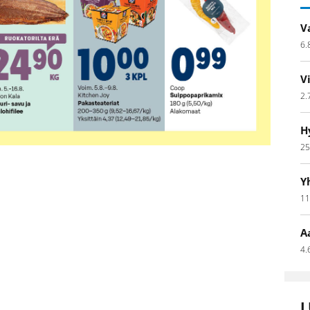
V
6.
V
2.
H
25
Y
11
A
4.
L