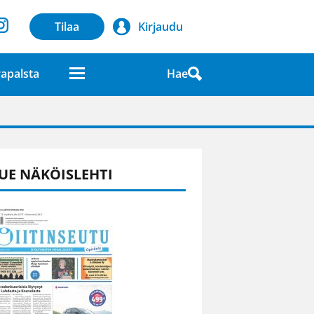
Tilaa
Kirjaudu
Hae
apalsta
laatuna lehdessä
UE NÄKÖISLEHTI