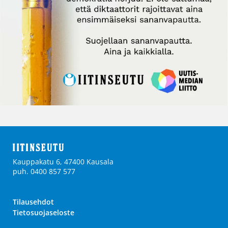
Kauppakatu 6, 47400 Kausala
puh. 0400 857 577
Tilausehdot
Tietosuojaseloste