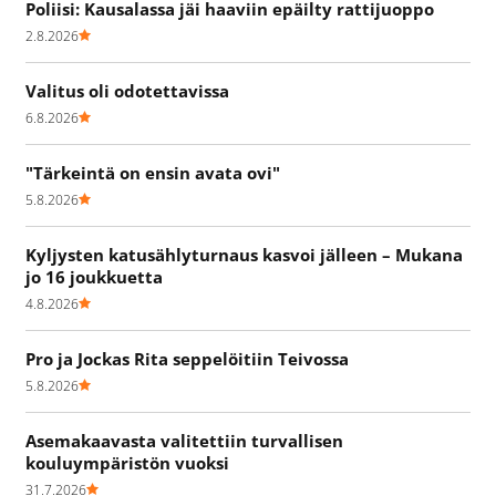
Poliisi: Kausalassa jäi haaviin epäilty rattijuoppo
2.8.2026
Valitus oli odotettavissa
6.8.2026
"Tärkeintä on ensin avata ovi"
5.8.2026
Kyljysten katusählyturnaus kasvoi jälleen – Mukana
jo 16 joukkuetta
4.8.2026
Pro ja Jockas Rita seppelöitiin Teivossa
5.8.2026
Asemakaavasta valitettiin turvallisen
kouluympäristön vuoksi
31.7.2026