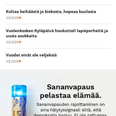
Kultaa keihäästä ja kiekosta, hopeaa kuulasta
3.8.2026
Vuolenkosken Kyläpäivä houkutteli lapsiperheitä ja
uusia asukkaita
3.8.2026
Vuodet eivät ole veljeksiä
3.8.2026