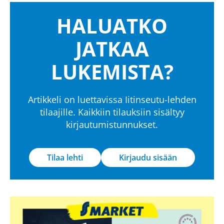
HALUATKO
JATKAA
LUKEMISTA?
Artikkeli on luettavissa Iitinseutu-lehden
tilaajille. Kaikkiin tilauksiin sisältyy
kirjautumistunnukset.
Tilaa lehti
Kirjaudu sisään