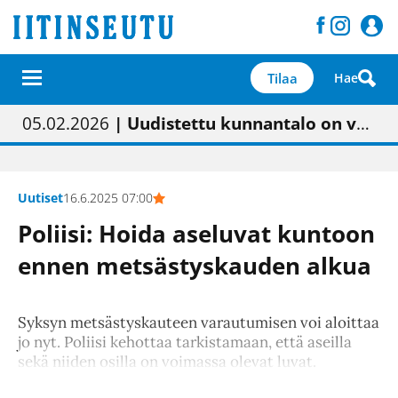
Tilaa
Hae
01.02.2026
05.02.2026
23.04.2026
| Painon vaihtumisen pitäisi näkyä hieman parempana painojäljen laatuna lehdessä
| Uudistettu kunnantalo on valoisa
| “Olemme käynnistämässä uudelleen keskustavisiotyön”
09.05.2026
| "Maalla on totuttu elämään omavaraisemmin kuin kaupungissa"
Uutiset
16.6.2025 07:00
Poliisi: Hoida aseluvat kuntoon
ennen metsästyskauden alkua
Syksyn metsästyskauteen varautumisen voi aloittaa
jo nyt. Poliisi kehottaa tarkistamaan, että aseilla
sekä niiden osilla on voimassa olevat luvat.