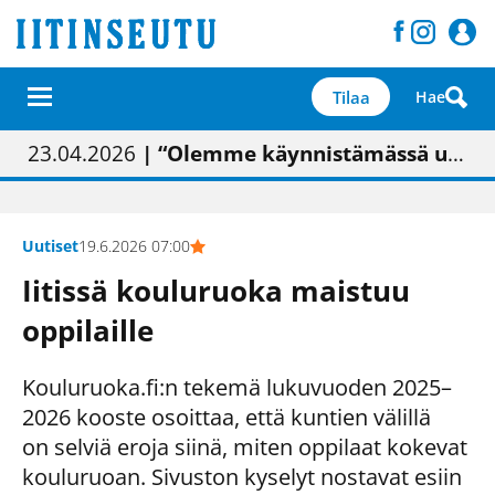
Tilaa
Hae
01.02.2026
05.02.2026
23.04.2026
| Painon vaihtumisen pitäisi näkyä hieman parempana painojäljen laatuna lehdessä
| Uudistettu kunnantalo on valoisa
| “Olemme käynnistämässä uudelleen keskustavisiotyön”
09.05.2026
| "Maalla on totuttu elämään omavaraisemmin kuin kaupungissa"
Uutiset
19.6.2026 07:00
Iitissä kouluruoka maistuu
oppilaille
Kouluruoka.fi:n tekemä lukuvuoden 2025–
2026 kooste osoittaa, että kuntien välillä
on selviä eroja siinä, miten oppilaat kokevat
kouluruoan. Sivuston kyselyt nostavat esiin