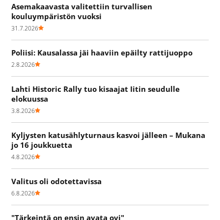
Asemakaavasta valitettiin turvallisen
kouluympäristön vuoksi
31.7.2026
Poliisi: Kausalassa jäi haaviin epäilty rattijuoppo
2.8.2026
Lahti Historic Rally tuo kisaajat Iitin seudulle
elokuussa
3.8.2026
Kyljysten katusählyturnaus kasvoi jälleen – Mukana
jo 16 joukkuetta
4.8.2026
Valitus oli odotettavissa
6.8.2026
"Tärkeintä on ensin avata ovi"