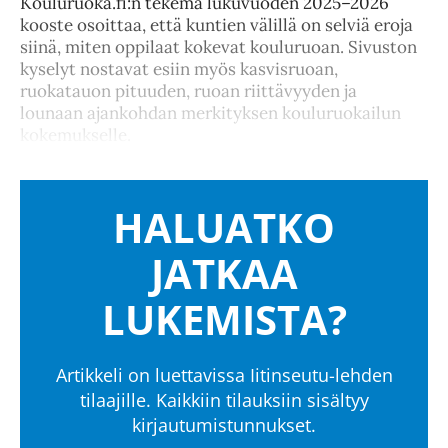
Kouluruoka.fi:n tekemä lukuvuoden 2025–2026
kooste osoittaa, että kuntien välillä on selviä eroja
siinä, miten oppilaat kokevat kouluruoan. Sivuston
kyselyt nostavat esiin myös kasvisruoan,
ruokatauon pituuden, ruoan riittävyyden ja
lounaan ajankohdan merkityksen kouluruokailun
kokemukselle.
HALUATKO
JATKAA
LUKEMISTA?
Artikkeli on luettavissa Iitinseutu-lehden
tilaajille. Kaikkiin tilauksiin sisältyy
kirjautumistunnukset.