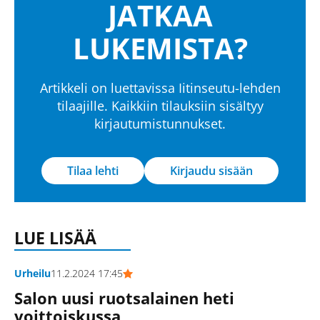
JATKAA
LUKEMISTA?
Artikkeli on luettavissa Iitinseutu-lehden
tilaajille. Kaikkiin tilauksiin sisältyy
kirjautumistunnukset.
Tilaa lehti
Kirjaudu sisään
LUE LISÄÄ
Urheilu
11.2.2024 17:45
Salon uusi ruotsalainen heti
voittoiskussa