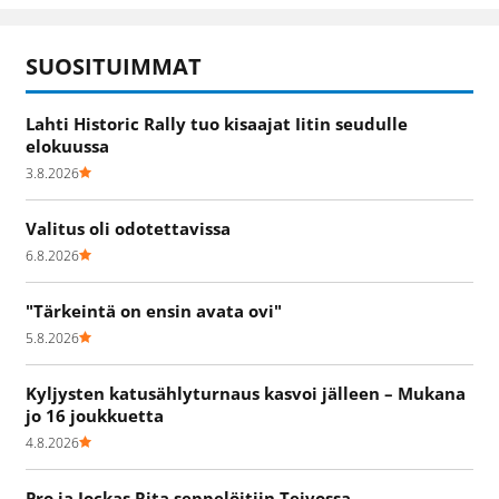
SUOSITUIMMAT
Lahti Historic Rally tuo kisaajat Iitin seudulle
elokuussa
3.8.2026
Valitus oli odotettavissa
6.8.2026
"Tärkeintä on ensin avata ovi"
5.8.2026
Kyljysten katusählyturnaus kasvoi jälleen – Mukana
jo 16 joukkuetta
4.8.2026
Pro ja Jockas Rita seppelöitiin Teivossa