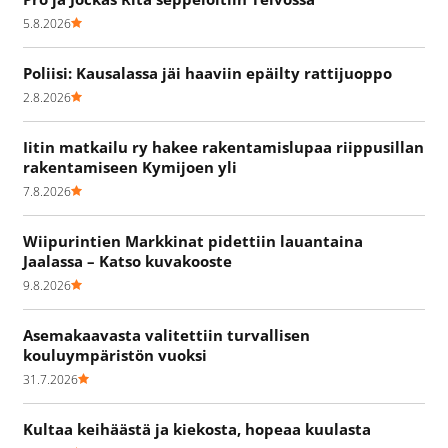
5.8.2026
Poliisi: Kausalassa jäi haaviin epäilty rattijuoppo
2.8.2026
Iitin matkailu ry hakee rakentamislupaa riippusillan
rakentamiseen Kymijoen yli
7.8.2026
Wiipurintien Markkinat pidettiin lauantaina
Jaalassa – Katso kuvakooste
9.8.2026
Asemakaavasta valitettiin turvallisen
kouluympäristön vuoksi
31.7.2026
Kultaa keihäästä ja kiekosta, hopeaa kuulasta