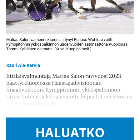
Matias Salon valmennukseen siirtynyt Furioso Wohlrab voitti
kymppitonnin ykköspalkinnon uudenvuoden aatonaattona Kuopiossa
Tommi Kylliäisen ajamana. (Kuva: Kuopion ravit.)
Rauli Ala-Karvia
Iittiläisvalmentaja Matias Salon ravivuosi 2023
päättyi Kuopiossa Haastajadivisioonan
finaalivoittoon. Kymppitonnin ykköspalkinnon
ravasi kolmatta kertaa Salolta kilpaillut viisivuotias
ori Furioso Wohlrab.
HALUATKO