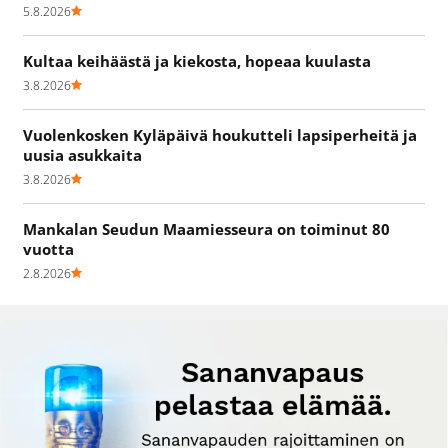
5.8.2026
Kultaa keihäästä ja kiekosta, hopeaa kuulasta
3.8.2026
Vuolenkosken Kyläpäivä houkutteli lapsiperheitä ja
uusia asukkaita
3.8.2026
Mankalan Seudun Maamiesseura on toiminut 80
vuotta
2.8.2026