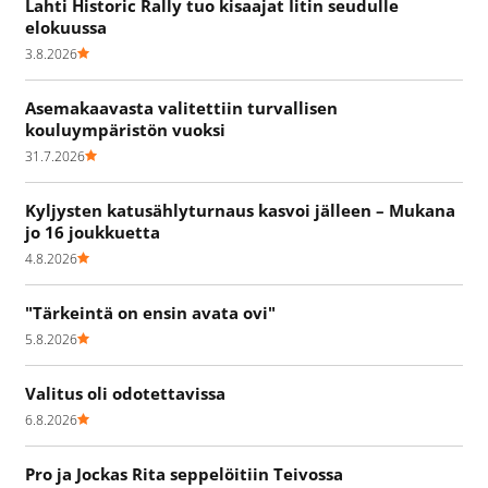
Lahti Historic Rally tuo kisaajat Iitin seudulle
elokuussa
3.8.2026
Asemakaavasta valitettiin turvallisen
kouluympäristön vuoksi
31.7.2026
Kyljysten katusählyturnaus kasvoi jälleen – Mukana
jo 16 joukkuetta
4.8.2026
"Tärkeintä on ensin avata ovi"
5.8.2026
Valitus oli odotettavissa
6.8.2026
Pro ja Jockas Rita seppelöitiin Teivossa