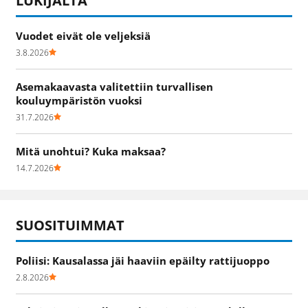
LUKIJALTA
Vuodet eivät ole veljeksiä
3.8.2026
Asemakaavasta valitettiin turvallisen
kouluympäristön vuoksi
31.7.2026
Mitä unohtui? Kuka maksaa?
14.7.2026
SUOSITUIMMAT
Poliisi: Kausalassa jäi haaviin epäilty rattijuoppo
2.8.2026