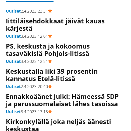
Uutiset
2.4.2023 23:31
Iittiläisehdokkaat jäivät kauas
kärjestä
Uutiset
3.4.2023 12:01
PS, keskusta ja kokoomus
tasaväkisiä Pohjois-Iitissä
Uutiset
3.4.2023 12:51
Keskustalla liki 39 prosentin
kannatus Etelä-Iitissä
Uutiset
2.4.2023 20:40
Ennakkoäänet julki: Hämeessä SDP
ja perussuomalaiset lähes tasoissa
Uutiset
3.4.2023 13:13
Kirkonkylällä joka neljäs äänesti
keskustaa