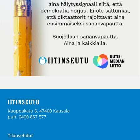
Kauppakatu 6, 47400 Kausala
puh. 0400 857 577
Tilausehdot