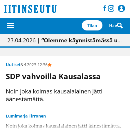
Tilaa
Hae
01.02.2026
05.02.2026
23.04.2026
| Painon vaihtumisen pitäisi näkyä hieman parempana painojäljen laatuna lehdessä
| Uudistettu kunnantalo on valoisa
| “Olemme käynnistämässä uudelleen keskustavisiotyön”
09.05.2026
| "Maalla on totuttu elämään omavaraisemmin kuin kaupungissa"
Uutiset
3.4.2023 12:36
SDP vahvoilla Kausalassa
Noin joka kolmas kausalalainen jätti
äänestämättä.
Lumimarja Tirronen
Noin joka kolmas kausalalainen jätti äänestämättä.