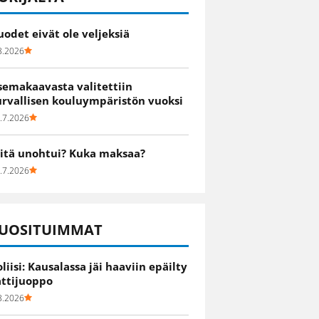
uodet eivät ole veljeksiä
8.2026
semakaavasta valitettiin
urvallisen kouluympäristön vuoksi
.7.2026
itä unohtui? Kuka maksaa?
.7.2026
UOSITUIMMAT
oliisi: Kausalassa jäi haaviin epäilty
attijuoppo
8.2026