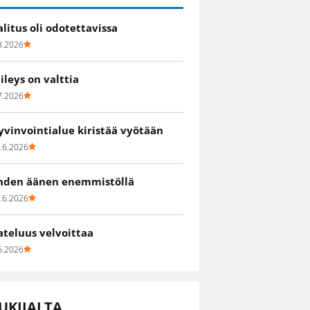
alitus oli odotettavissa
8.2026
iileys on valttia
7.2026
yvinvointialue kiristää vyötään
.6.2026
hden äänen enemmistöllä
.6.2026
ateluus velvoittaa
6.2026
UKIJALTA