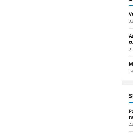
V
3.
A
t
31
M
14
S
P
r
2.