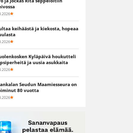
ro ja Jockas Rita seppelöitiin
eivossa
8.2026
ultaa keihäästä ja kiekosta, hopeaa
uulasta
8.2026
uolenkosken Kyläpäivä houkutteli
apsiperheitä ja uusia asukkaita
8.2026
ankalan Seudun Maamiesseura on
oiminut 80 vuotta
8.2026