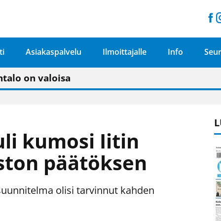
ti
Asiakaspalvelu
Ilmoittajalle
Info
Seur
n pitäisi näkyä hieman parempana painojäljen 
talo on valoisa
ämässä uudelleen keskustavisiotyön”
tu elämään omavaraisemmin kuin kaupungissa"
L
i kumosi Iitin
ston päätöksen
suunnitelma olisi tarvinnut kahden