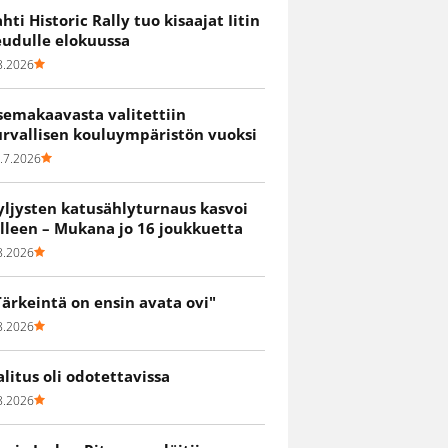
ahti Historic Rally tuo kisaajat Iitin
eudulle elokuussa
8.2026
semakaavasta valitettiin
urvallisen kouluympäristön vuoksi
.7.2026
yljysten katusählyturnaus kasvoi
älleen – Mukana jo 16 joukkuetta
8.2026
Tärkeintä on ensin avata ovi"
8.2026
alitus oli odotettavissa
8.2026