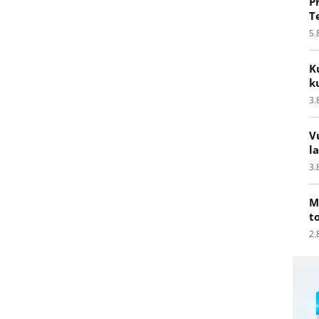
P
T
5.
K
k
3.
V
l
3.
M
t
2.