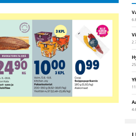
V
6.
V
2.
H
25
Y
11
A
4.
L