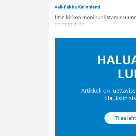
Veli-Pekka Kelloniemi
Iitin kirkon monipuolistamissuun
enemmistön.
HALUA
LU
Artikkeli on luettaviss
tilauksiin s
Tilaa leht