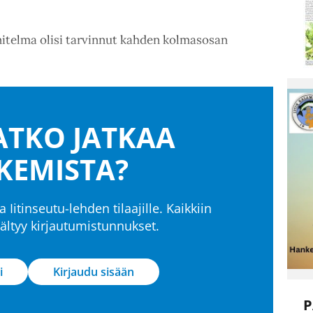
nitelma olisi tarvinnut kahden kolmasosan
TKO JATKAA
KEMISTA?
a Iitinseutu-lehden tilaajille. Kaikkiin
isältyy kirjautumistunnukset.
i
Kirjaudu sisään
P