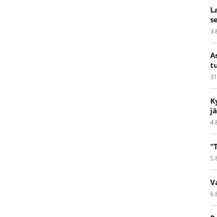
L
s
3.
A
t
31
K
j
4.
"
5.
V
6.