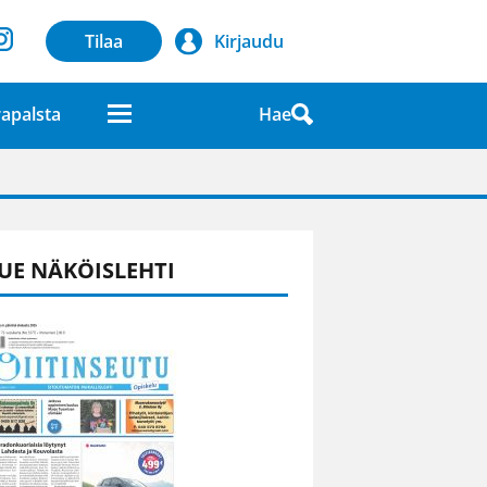
Tilaa
Kirjaudu
Hae
apalsta
laatuna lehdessä
UE NÄKÖISLEHTI