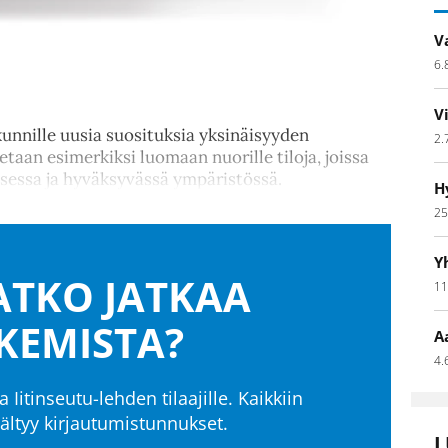
V
6.
V
kunnille uusia suosituksia yksinäisyyden
2.
taan esimerkiksi luomaan nuorille tiloja, joissa
isessa ja hyväksyvässä ympäristössä.
H
25
Y
TKO JATKAA
11
KEMISTA?
A
4.
a Iitinseutu-lehden tilaajille. Kaikkiin
isältyy kirjautumistunnukset.
L