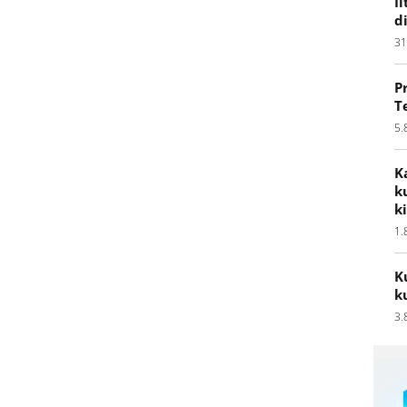
I
d
31
P
T
5.
K
k
k
1.
K
k
3.