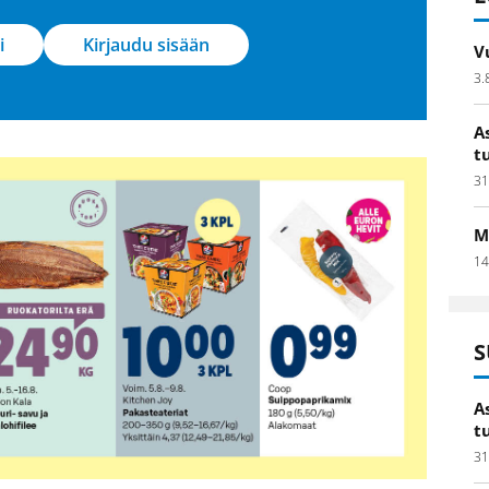
i
Kirjaudu sisään
V
3.
A
t
31
M
14
S
A
t
31