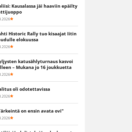
oliisi: Kausalassa jäi haaviin epäilty
attijuoppo
8.2026
ahti Historic Rally tuo kisaajat Iitin
eudulle elokuussa
8.2026
yljysten katusählyturnaus kasvoi
älleen – Mukana jo 16 joukkuetta
8.2026
alitus oli odotettavissa
8.2026
Tärkeintä on ensin avata ovi"
8.2026