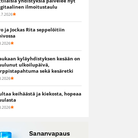
ittiläisiä yhdistyksiä palvelee nyt
igitaalinen ilmoitustaulu
.7.2026
ro ja Jockas Rita seppelöitiin
eivossa
8.2026
aukaan kyläyhdistyksen kesään on
uulunut ulkoilupäivä,
irppistapahtuma sekä kesäretki
8.2026
ultaa keihäästä ja kiekosta, hopeaa
uulasta
8.2026