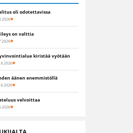
alitus oli odotettavissa
8.2026
iileys on valttia
7.2026
yvinvointialue kiristää vyötään
.6.2026
hden äänen enemmistöllä
.6.2026
ateluus velvoittaa
6.2026
UKIJALTA