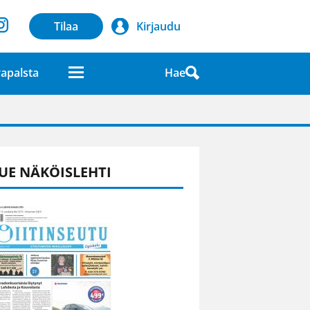
Tilaa
Kirjaudu
Hae
apalsta
laatuna lehdessä
UE NÄKÖISLEHTI