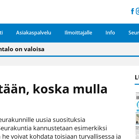
ti
Asiakaspalvelu
Ilmoittajalle
Info
Seur
n pitäisi näkyä hieman parempana painojäljen 
talo on valoisa
ämässä uudelleen keskustavisiotyön”
tu elämään omavaraisemmin kuin kaupungissa"
L
tään, koska mulla
seurakunnille uusia suosituksia
 Seurakuntia kannustetaan esimerkiksi
a he voivat kohdata toisiaan turvallisessa ja