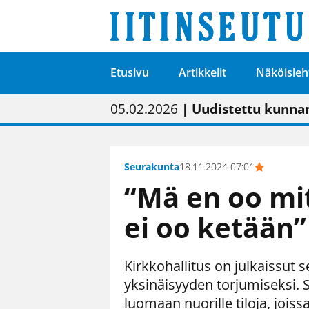
Etusivu
Artikkelit
Näköisleh
01.02.2026
05.02.2026
23.04.2026
| Painon vaihtumise
| Uudistettu kunnan
| “Olemme käynnist
09.05.2026
| "Maalla on totut
Seurakunta
18.11.2024 07:01
“Mä en oo mi
ei oo ketään”
Kirkkohallitus on julkaissut 
yksinäisyyden torjumiseksi.
luomaan nuorille tiloja, joiss