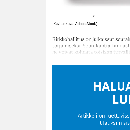
(Kuvituskuva: Adobe Stock)
Kirkkohallitus on julkaissut seura
torjumiseksi. Seurakuntia kannuste
he voivat kohdata toisiaan turvall
HALUA
LU
Artikkeli on luettaviss
tilauksiin s