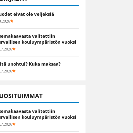
uodet eivät ole veljeksiä
8.2026
semakaavasta valitettiin
urvallisen kouluympäristön vuoksi
.7.2026
itä unohtui? Kuka maksaa?
.7.2026
UOSITUIMMAT
semakaavasta valitettiin
urvallisen kouluympäristön vuoksi
.7.2026