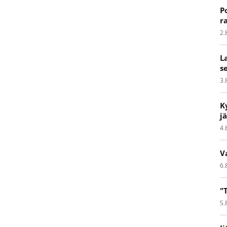
P
r
2.
L
s
3.
K
j
4.
V
6.
"
5.