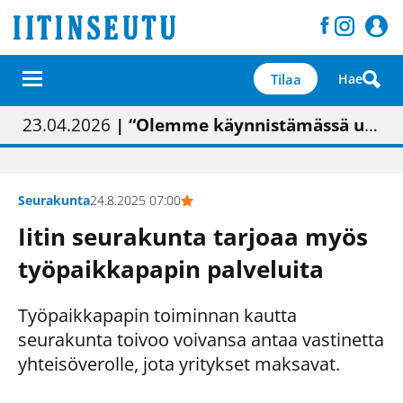
Tilaa
Hae
01.02.2026
05.02.2026
23.04.2026
| Painon vaihtumisen pitäisi näkyä hieman parempana painojäljen laatuna lehdessä
| Uudistettu kunnantalo on valoisa
| “Olemme käynnistämässä uudelleen keskustavisiotyön”
09.05.2026
| "Maalla on totuttu elämään omavaraisemmin kuin kaupungissa"
Seurakunta
24.8.2025 07:00
Iitin seurakunta tarjoaa myös
työpaikkapapin palveluita
Työpaikkapapin toiminnan kautta
seurakunta toivoo voivansa antaa vastinetta
yhteisöverolle, jota yritykset maksavat.