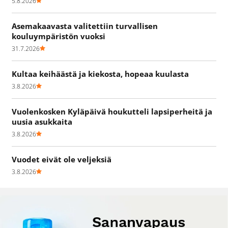
5.8.2026
Asemakaavasta valitettiin turvallisen
kouluympäristön vuoksi
31.7.2026
Kultaa keihäästä ja kiekosta, hopeaa kuulasta
3.8.2026
Vuolenkosken Kyläpäivä houkutteli lapsiperheitä ja
uusia asukkaita
3.8.2026
Vuodet eivät ole veljeksiä
3.8.2026