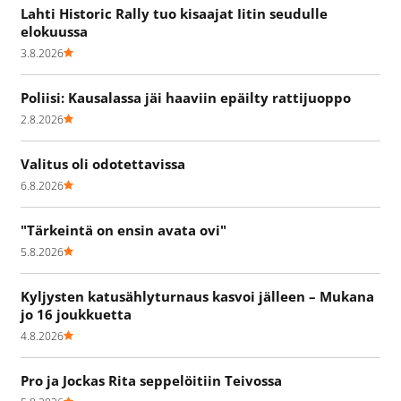
Lahti Historic Rally tuo kisaajat Iitin seudulle
elokuussa
3.8.2026
Poliisi: Kausalassa jäi haaviin epäilty rattijuoppo
2.8.2026
Valitus oli odotettavissa
6.8.2026
"Tärkeintä on ensin avata ovi"
5.8.2026
Kyljysten katusählyturnaus kasvoi jälleen – Mukana
jo 16 joukkuetta
4.8.2026
Pro ja Jockas Rita seppelöitiin Teivossa