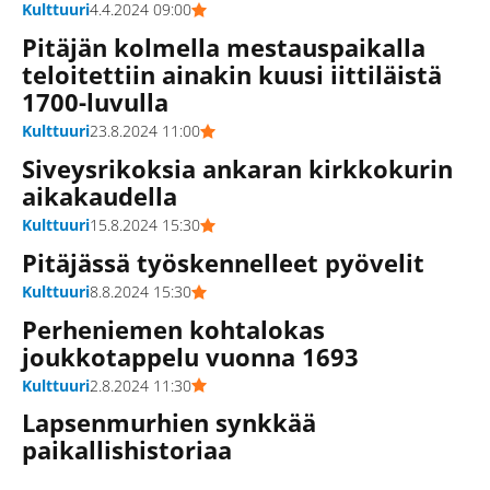
Kulttuuri
4.4.2024 09:00
Pitäjän kolmella mestauspaikalla
teloitettiin ainakin kuusi iittiläistä
1700-luvulla
Kulttuuri
23.8.2024 11:00
Siveysrikoksia ankaran kirkkokurin
aikakaudella
Kulttuuri
15.8.2024 15:30
Pitäjässä työskennelleet pyövelit
Kulttuuri
8.8.2024 15:30
Perheniemen kohtalokas
joukkotappelu vuonna 1693
Kulttuuri
2.8.2024 11:30
Lapsenmurhien synkkää
paikallishistoriaa