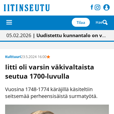
Tilaa
Hae
01.02.2026
05.02.2026
23.04.2026
| Painon vaihtumisen pitäisi näkyä hieman parempana painojäljen laatuna lehdessä
| Uudistettu kunnantalo on valoisa
| “Olemme käynnistämässä uudelleen keskustavisiotyön”
09.05.2026
| "Maalla on totuttu elämään omavaraisemmin kuin kaupungissa"
Kulttuuri
23.5.2024 16:00
Iitti oli varsin väkivaltaista
seutua 1700-luvulla
Vuosina 1748-1774 käräjillä käsiteltiin
seitsemää perheensisäistä surmatyötä.