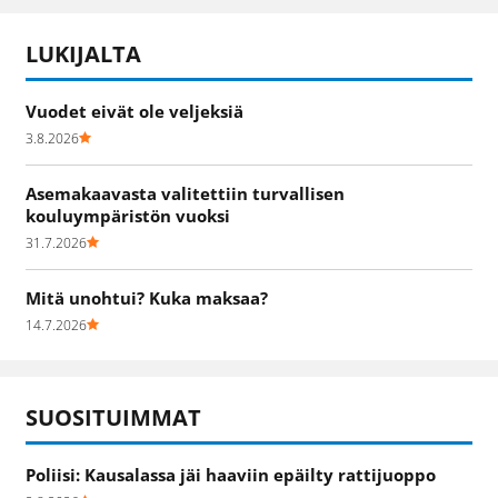
LUKIJALTA
Vuodet eivät ole veljeksiä
3.8.2026
Asemakaavasta valitettiin turvallisen
kouluympäristön vuoksi
31.7.2026
Mitä unohtui? Kuka maksaa?
14.7.2026
SUOSITUIMMAT
Poliisi: Kausalassa jäi haaviin epäilty rattijuoppo