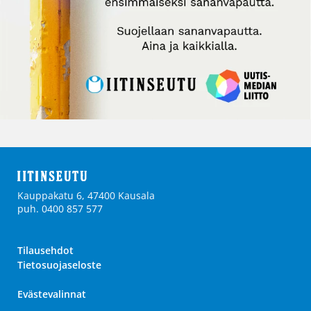
Kauppakatu 6, 47400 Kausala
puh. 0400 857 577
Tilausehdot
Tietosuojaseloste
Evästevalinnat