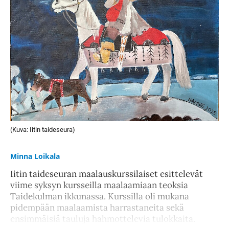
(Kuva: Iitin taideseura)
Minna Loikala
Iitin taideseuran maalauskurssilaiset esittelevät
viime syksyn kursseilla maalaamiaan teoksia
Taidekulman ikkunassa. Kurssilla oli mukana
pidempään maalaamista harrastaneita sekä
ensimmäisiä tauluja hahmottelevia tulokkaita.