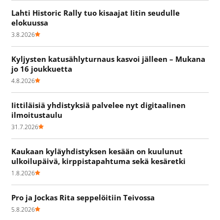
Lahti Historic Rally tuo kisaajat Iitin seudulle
elokuussa
3.8.2026
Kyljysten katusählyturnaus kasvoi jälleen – Mukana
jo 16 joukkuetta
4.8.2026
Iittiläisiä yhdistyksiä palvelee nyt digitaalinen
ilmoitustaulu
31.7.2026
Kaukaan kyläyhdistyksen kesään on kuulunut
ulkoilupäivä, kirppistapahtuma sekä kesäretki
1.8.2026
Pro ja Jockas Rita seppelöitiin Teivossa
5.8.2026