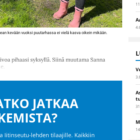
11
A
4.
ean kevään vuoksi puutarhassa ei vielä kasva oikein mikään.
L
iivoa pihaasi syksyllä. Siinä muutama Sanna
e.
V
3.
A
TKO JATKAA
t
31
KEMISTA?
M
14
a Iitinseutu-lehden tilaajille. Kaikkiin