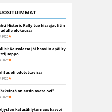
UOSITUIMMAT
ahti Historic Rally tuo kisaajat Iitin
eudulle elokuussa
8.2026
oliisi: Kausalassa jäi haaviin epäilty
attijuoppo
8.2026
alitus oli odotettavissa
8.2026
Tärkeintä on ensin avata ovi"
8.2026
yljysten katusählyturnaus kasvoi