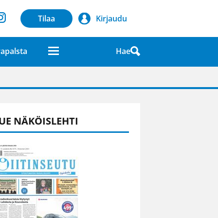
Tilaa
Kirjaudu
Hae
apalsta
laatuna lehdessä
UE NÄKÖISLEHTI