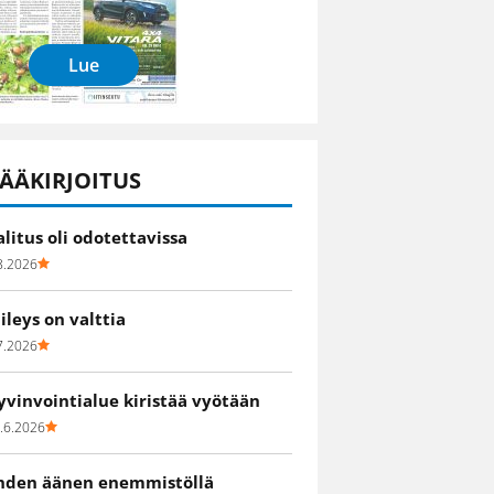
Lue
ÄÄKIRJOITUS
alitus oli odotettavissa
8.2026
iileys on valttia
7.2026
yvinvointialue kiristää vyötään
.6.2026
hden äänen enemmistöllä