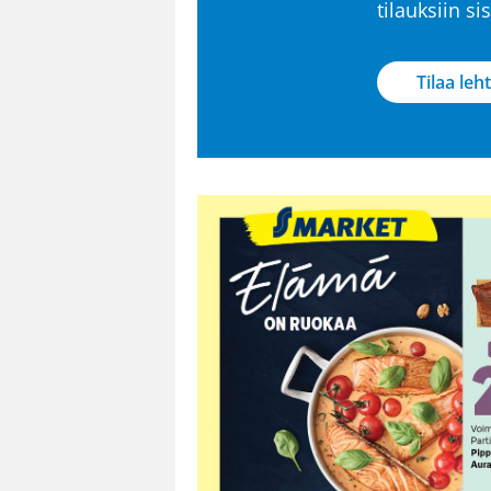
tilauksiin s
Tilaa leht