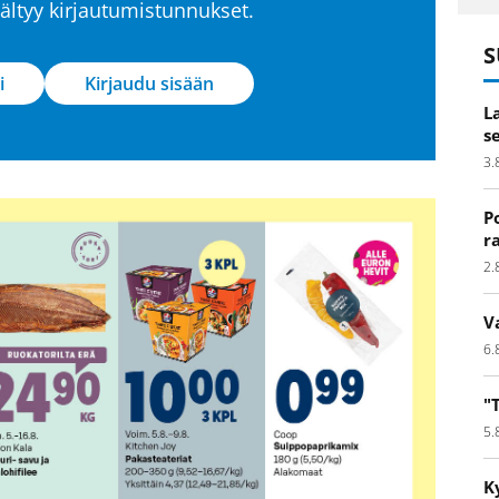
isältyy kirjautumistunnukset.
S
i
Kirjaudu sisään
L
s
3.
P
r
2.
V
6.
"
5.
K