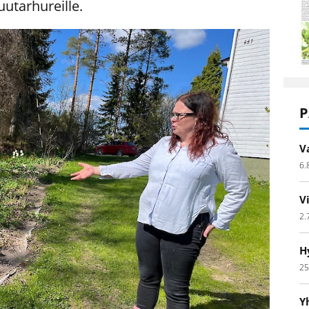
uutarhureille.
P
V
6.
V
2.
H
25
Y