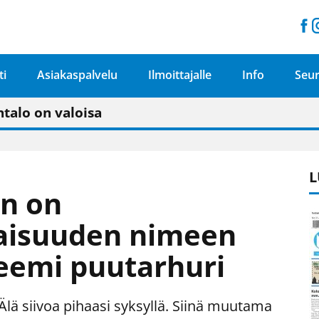
ti
Asiakaspalvelu
Ilmoittajalle
Info
Seur
n pitäisi näkyä hieman parempana painojäljen 
talo on valoisa
ämässä uudelleen keskustavisiotyön”
tu elämään omavaraisemmin kuin kaupungissa"
L
en on
isuuden nimeen
eemi puutarhuri
Älä siivoa pihaasi syksyllä. Siinä muutama