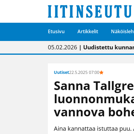
Etusivu
Artikkelit
Näköisleh
01.02.2026
05.02.2026
23.04.2026
| Painon vaihtumise
| Uudistettu kunnan
| “Olemme käynnist
09.05.2026
| "Maalla on totut
Uutiset
22.5.2025 07:00
Sanna Tallgr
luonnonmuka
vannova boh
Aina kannattaa istuttaa puu. 