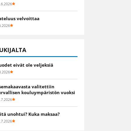
.6.2026
ateluus velvoittaa
6.2026
UKIJALTA
uodet eivät ole veljeksiä
8.2026
semakaavasta valitettiin
urvallisen kouluympäristön vuoksi
.7.2026
itä unohtui? Kuka maksaa?
.7.2026