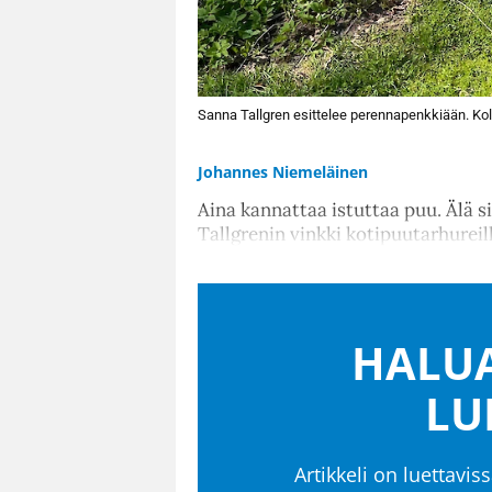
Sanna Tallgren esittelee perennapenkkiään. Kol
Johannes Niemeläinen
Aina kannattaa istuttaa puu. Älä s
Tallgrenin vinkki kotipuutarhureill
HALUA
LU
Artikkeli on luettaviss