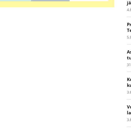
j
4.
P
T
5.
A
t
31
K
k
3.
V
l
3.