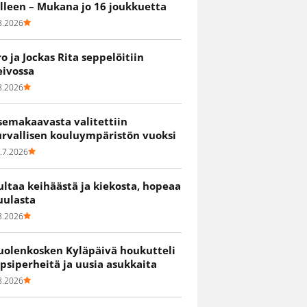
älleen – Mukana jo 16 joukkuetta
8.2026
ro ja Jockas Rita seppelöitiin
eivossa
8.2026
semakaavasta valitettiin
urvallisen kouluympäristön vuoksi
.7.2026
ultaa keihäästä ja kiekosta, hopeaa
uulasta
8.2026
uolenkosken Kyläpäivä houkutteli
apsiperheitä ja uusia asukkaita
8.2026