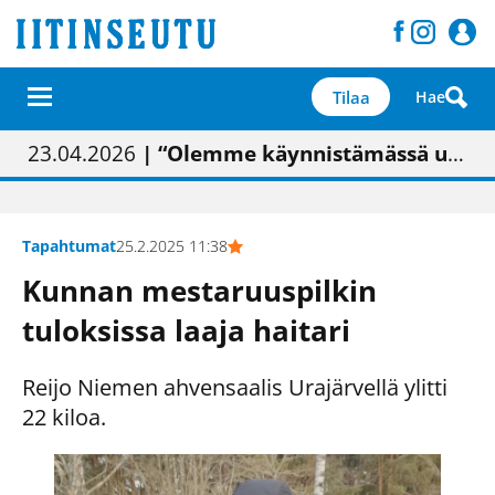
Tilaa
Hae
01.02.2026
05.02.2026
23.04.2026
| Painon vaihtumisen pitäisi näkyä hieman parempana painojäljen laatuna lehdessä
| Uudistettu kunnantalo on valoisa
| “Olemme käynnistämässä uudelleen keskustavisiotyön”
09.05.2026
| "Maalla on totuttu elämään omavaraisemmin kuin kaupungissa"
Tapahtumat
25.2.2025 11:38
Kunnan mestaruuspilkin
tuloksissa laaja haitari
Reijo Niemen ahvensaalis Urajärvellä ylitti
22 kiloa.