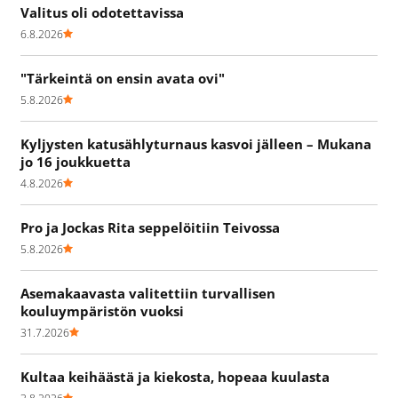
Valitus oli odotettavissa
6.8.2026
"Tärkeintä on ensin avata ovi"
5.8.2026
Kyljysten katusählyturnaus kasvoi jälleen – Mukana
jo 16 joukkuetta
4.8.2026
Pro ja Jockas Rita seppelöitiin Teivossa
5.8.2026
Asemakaavasta valitettiin turvallisen
kouluympäristön vuoksi
31.7.2026
Kultaa keihäästä ja kiekosta, hopeaa kuulasta