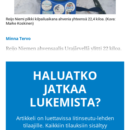
Reijo Niemi pilkki kilpailuaikana ahvenia yhteensä 22,4 kiloa. (Kuva:
Marke Koskinen)
Minna Tervo
Reijo Niemen ahvensaalis Urajärvellä ylitti 22 kiloa.
HALUATKO
JATKAA
LUKEMISTA?
Artikkeli on luettavissa Iitinseutu-lehden
tilaajille. Kaikkiin tilauksiin sisältyy