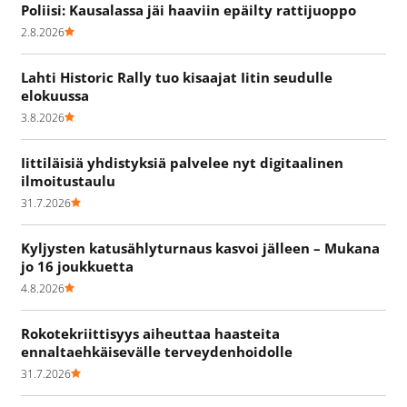
Poliisi: Kausalassa jäi haaviin epäilty rattijuoppo
2.8.2026
Lahti Historic Rally tuo kisaajat Iitin seudulle
elokuussa
3.8.2026
Iittiläisiä yhdistyksiä palvelee nyt digitaalinen
ilmoitustaulu
31.7.2026
Kyljysten katusählyturnaus kasvoi jälleen – Mukana
jo 16 joukkuetta
4.8.2026
Rokotekriittisyys aiheuttaa haasteita
ennaltaehkäisevälle terveydenhoidolle
31.7.2026