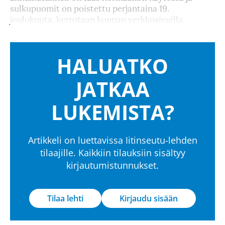
sulkupuomit on poistettu perjantaina 19.
joulukuuta, kerrotaan kunnan verkkosivuilla.
HALUATKO
JATKAA
LUKEMISTA?
Artikkeli on luettavissa Iitinseutu-lehden
tilaajille. Kaikkiin tilauksiin sisältyy
kirjautumistunnukset.
Tilaa lehti
Kirjaudu sisään