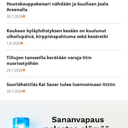
Huutokauppakeisari nähdään ja kuullaan Jaala
Areenalla
30.7.2026
Kaukaan kyläyhdistyksen kesään on kuulunut
ulkoilupäivä, kirppistapahtuma sekä kesäretki
1.8.2026
Tiltujen tansseilla kerätään varoja Iitin
nuorisotyöhön
29.7.2026
Suurlähettiläs Kai Sauer tulee luennoimaan Iittiin
30.7.2026