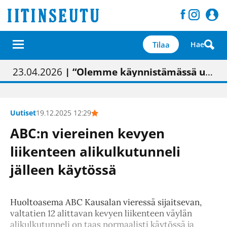
Tilaa
Hae
01.02.2026
05.02.2026
23.04.2026
| Painon vaihtumisen pitäisi näkyä hieman parempana painojäljen laatuna lehdessä
| Uudistettu kunnantalo on valoisa
| “Olemme käynnistämässä uudelleen keskustavisiotyön”
09.05.2026
| "Maalla on totuttu elämään omavaraisemmin kuin kaupungissa"
Uutiset
19.12.2025 12:29
ABC:n viereinen kevyen
liikenteen alikulkutunneli
jälleen käytössä
Huoltoasema ABC Kausalan vieressä sijaitsevan,
valtatien 12 alittavan kevyen liikenteen väylän
alikulkutunneli on taas normaalisti käytössä ja