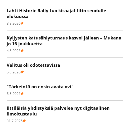
Lahti Historic Rally tuo kisaajat Iitin seudulle
elokuussa
3.8.2026
Kyljysten katusählyturnaus kasvoi jälleen – Mukana
jo 16 joukkuetta
4.8.2026
Valitus oli odotettavissa
6.8.2026
"Tärkeintä on ensin avata ovi"
5.8.2026
Iittiläisiä yhdistyksiä palvelee nyt digitaalinen
ilmoitustaulu
31.7.2026