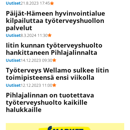
Uutiset
21.8.2023 17:45
Päijät-Hämeen hyvinvointialue
kilpailuttaa työterveyshuollon
palvelut
Uutiset
8.3.2024 11:30
Iitin kunnan työterveyshuolto
hankittaneen Pihlajalinnalta
Uutiset
14.12.2023 09:30
Työterveys Wellamo sulkee Iitin
toimipisteensä ensi viikolla
Uutiset
12.12.2023 11:00
Pihlajalinnan on tuotettava
työterveyshuolto kaikille
halukkaille