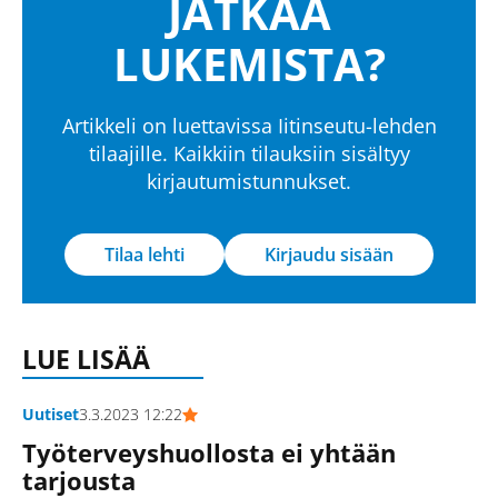
JATKAA
LUKEMISTA?
Artikkeli on luettavissa Iitinseutu-lehden
tilaajille. Kaikkiin tilauksiin sisältyy
kirjautumistunnukset.
Tilaa lehti
Kirjaudu sisään
LUE LISÄÄ
Uutiset
3.3.2023 12:22
Työterveyshuollosta ei yhtään
tarjousta