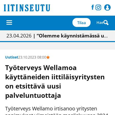
Tilaa
Hae
01.02.2026
05.02.2026
23.04.2026
| Painon vaihtumisen pitäisi näkyä hieman parempana painojäljen laatuna lehdessä
| Uudistettu kunnantalo on valoisa
| “Olemme käynnistämässä uudelleen keskustavisiotyön”
09.05.2026
| "Maalla on totuttu elämään omavaraisemmin kuin kaupungissa"
Uutiset
23.10.2023 08:00
Työterveys Wellamoa
käyttäneiden iittiläisyritysten
on etsittävä uusi
palveluntuottaja
Työterveys Wellamo irtisanoo yritysten