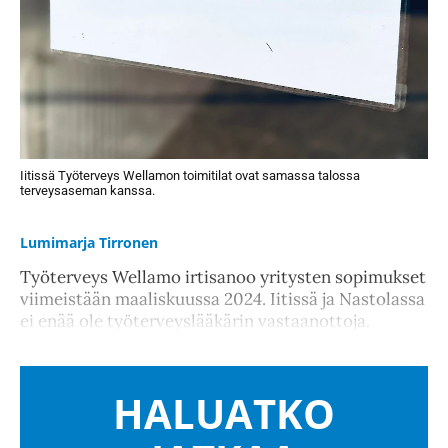
Iitissä Työterveys Wellamon toimitilat ovat samassa talossa
terveysaseman kanssa.
Lumimarja Tirronen
Työterveys Wellamo irtisanoo yritysten sopimukset
viimeistään maaliskuussa 2024. Iitissä ja Nastolassa
ei enää ole työterveyslääkärin vastaanottoja.
HALUATKO