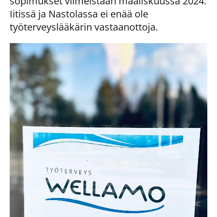
sopimukset viimeistään maaliskuussa 2024.
Iitissä ja Nastolassa ei enää ole
työterveyslääkärin vastaanottoja.