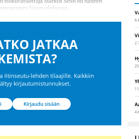
n elokuvatuottaja Markus Selin oli häneen
ymmenennen Vares-elokuvan.
V
6.
V
TKO JATKAA
2.
KEMISTA?
H
25
a Iitinseutu-lehden tilaajille. Kaikkiin
Y
isältyy kirjautumistunnukset.
11
i
Kirjaudu sisään
A
4.
L