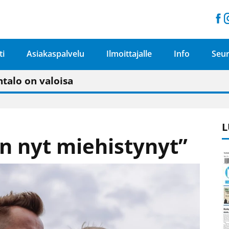
ti
Asiakaspalvelu
Ilmoittajalle
Info
Seur
n pitäisi näkyä hieman parempana painojäljen 
talo on valoisa
ämässä uudelleen keskustavisiotyön”
tu elämään omavaraisemmin kuin kaupungissa"
L
on nyt miehistynyt”