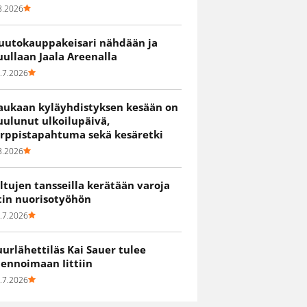
8.2026
uutokauppakeisari nähdään ja
uullaan Jaala Areenalla
.7.2026
aukaan kyläyhdistyksen kesään on
uulunut ulkoilupäivä,
irppistapahtuma sekä kesäretki
8.2026
iltujen tansseilla kerätään varoja
itin nuorisotyöhön
.7.2026
uurlähettiläs Kai Sauer tulee
uennoimaan Iittiin
.7.2026