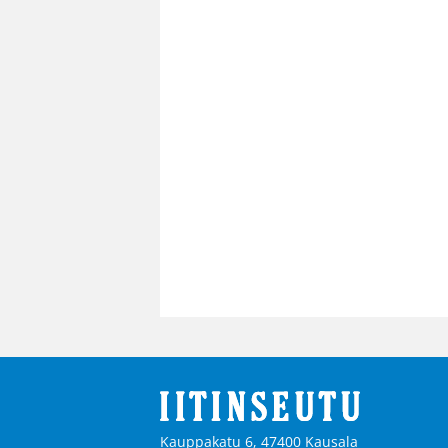
Kauppakatu 6, 47400 Kausala