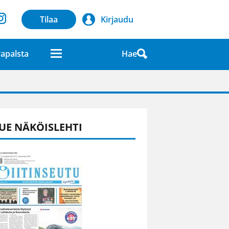
Tilaa
Kirjaudu
Hae
apalsta
laatuna lehdessä
UE NÄKÖISLEHTI