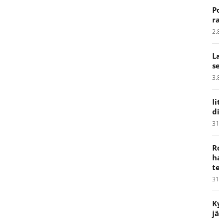
P
r
2.
L
s
3.
I
d
31
R
h
t
31
K
j