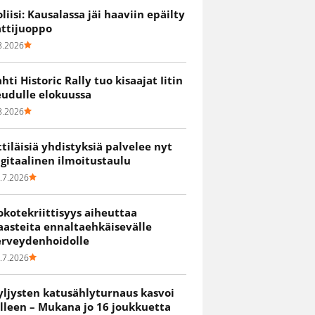
oliisi: Kausalassa jäi haaviin epäilty
attijuoppo
8.2026
ahti Historic Rally tuo kisaajat Iitin
eudulle elokuussa
8.2026
ittiläisiä yhdistyksiä palvelee nyt
igitaalinen ilmoitustaulu
.7.2026
okotekriittisyys aiheuttaa
aasteita ennaltaehkäisevälle
erveydenhoidolle
.7.2026
yljysten katusählyturnaus kasvoi
älleen – Mukana jo 16 joukkuetta