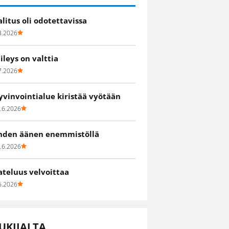
alitus oli odotettavissa
8.2026
iileys on valttia
7.2026
yvinvointialue kiristää vyötään
.6.2026
hden äänen enemmistöllä
.6.2026
ateluus velvoittaa
6.2026
UKIJALTA