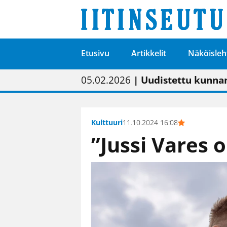
Etusivu
Artikkelit
Näköisleh
01.02.2026
05.02.2026
23.04.2026
| Painon vaihtumise
| Uudistettu kunnan
| “Olemme käynnist
09.05.2026
| "Maalla on totut
Kulttuuri
11.10.2024 16:08
”Jussi Vares 