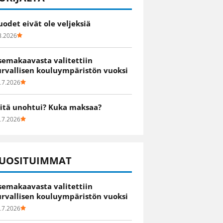
uodet eivät ole veljeksiä
8.2026
semakaavasta valitettiin
urvallisen kouluympäristön vuoksi
.7.2026
itä unohtui? Kuka maksaa?
.7.2026
UOSITUIMMAT
semakaavasta valitettiin
urvallisen kouluympäristön vuoksi
.7.2026