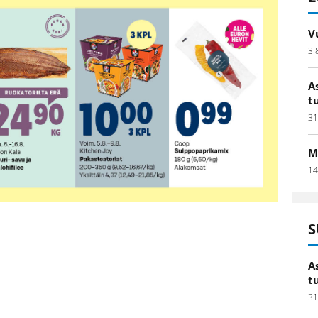
V
3.
A
t
31
M
14
S
A
t
31