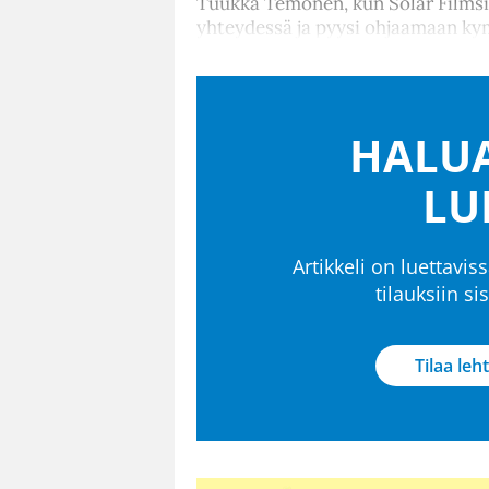
Tuukka Temonen, kun Solar Filmsi
yhteydessä ja pyysi ohjaamaan k
HALUA
LU
Artikkeli on luettaviss
tilauksiin s
Tilaa leht