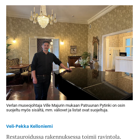
Verlan museojohtaja Ville Majurin mukaan Patruunan Pytinki on osin
suojeltu myös sisältä, mm. väliovet ja listat ovat suojeltuja.
Veli-Pekka Kelloniemi
Restauroidussa rakennuksessa toimii ravintola,