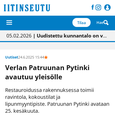
Tilaa
Hae
01.02.2026
05.02.2026
23.04.2026
| Painon vaihtumisen pitäisi näkyä hieman parempana painojäljen laatuna lehdessä
| Uudistettu kunnantalo on valoisa
| “Olemme käynnistämässä uudelleen keskustavisiotyön”
09.05.2026
| "Maalla on totuttu elämään omavaraisemmin kuin kaupungissa"
Uutiset
24.6.2025 15:44
Verlan Patruunan Pytinki
avautuu yleisölle
Restauroidussa rakennuksessa toimii
ravintola, kokoustilat ja
lipunmyyntipiste. Patruunan Pytinki avataan
25. kesäkuuta.