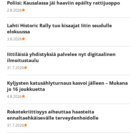
Poliisi: Kausalassa jäi haaviin epäilty rattijuoppo
2.8.2026
Lahti Historic Rally tuo kisaajat Iitin seudulle
elokuussa
3.8.2026
Iittiläisiä yhdistyksiä palvelee nyt digitaalinen
ilmoitustaulu
31.7.2026
Kyljysten katusählyturnaus kasvoi jälleen – Mukana
jo 16 joukkuetta
4.8.2026
Rokotekriittisyys aiheuttaa haasteita
ennaltaehkäisevälle terveydenhoidolle
31.7.2026