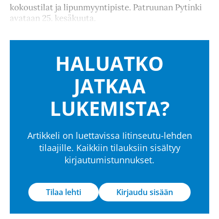
kokoustilat ja lipunmyyntipiste. Patruunan Pytinki
avataan 25. kesäkuuta.
HALUATKO
JATKAA
LUKEMISTA?
Artikkeli on luettavissa Iitinseutu-lehden
tilaajille. Kaikkiin tilauksiin sisältyy
kirjautumistunnukset.
Tilaa lehti
Kirjaudu sisään