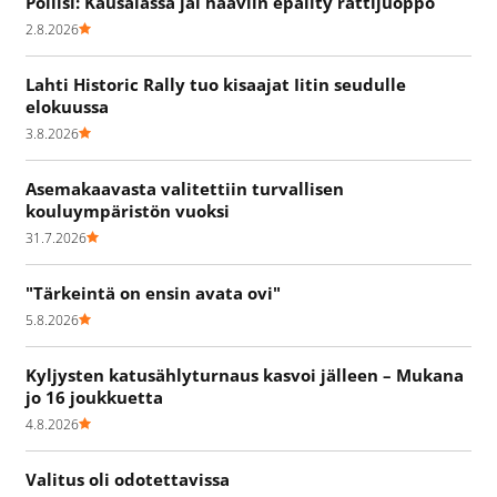
Poliisi: Kausalassa jäi haaviin epäilty rattijuoppo
2.8.2026
Lahti Historic Rally tuo kisaajat Iitin seudulle
elokuussa
3.8.2026
Asemakaavasta valitettiin turvallisen
kouluympäristön vuoksi
31.7.2026
"Tärkeintä on ensin avata ovi"
5.8.2026
Kyljysten katusählyturnaus kasvoi jälleen – Mukana
jo 16 joukkuetta
4.8.2026
Valitus oli odotettavissa