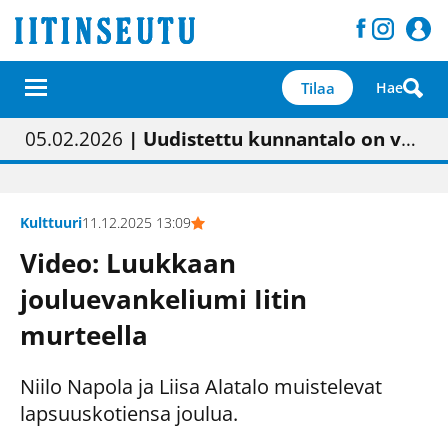
Tilaa
Hae
01.02.2026
05.02.2026
| Painon vaihtumisen pitäisi näkyä hieman parempana painojäljen laatuna lehdessä
| Uudistettu kunnantalo on valoisa
23.04.2026
| “Olemme käynnistämässä uudelleen keskustavisiotyön”
09.05.2026
| "Maalla on totuttu elämään omavaraisemmin kuin kaupungissa"
Kulttuuri
11.12.2025 13:09
Video: Luukkaan
jouluevankeliumi Iitin
murteella
Niilo Napola ja Liisa Alatalo muistelevat
lapsuuskotiensa joulua.