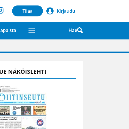
Tilaa
Kirjaudu
Hae
apalsta
laatuna lehdessä
UE NÄKÖISLEHTI