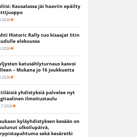
oliisi: Kausalassa jäi haaviin epäilty
attijuoppo
8.2026
ahti Historic Rally tuo kisaajat Iitin
eudulle elokuussa
8.2026
yljysten katusählyturnaus kasvoi
älleen – Mukana jo 16 joukkuetta
8.2026
ittiläisiä yhdistyksiä palvelee nyt
igitaalinen ilmoitustaulu
.7.2026
aukaan kyläyhdistyksen kesään on
uulunut ulkoilupäivä,
irppistapahtuma sekä kesäretki