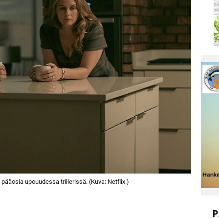
t pääosia upouudessa trillerissä. (Kuva: Netflix.)
P