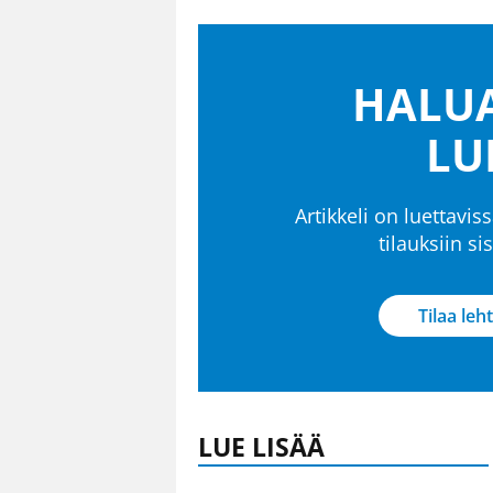
HALUA
LU
Artikkeli on luettaviss
tilauksiin s
Tilaa leht
LUE LISÄÄ