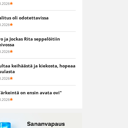
8.2026
alitus oli odotettavissa
8.2026
ro ja Jockas Rita seppelöitiin
eivossa
8.2026
ultaa keihäästä ja kiekosta, hopeaa
uulasta
8.2026
Tärkeintä on ensin avata ovi"
8.2026