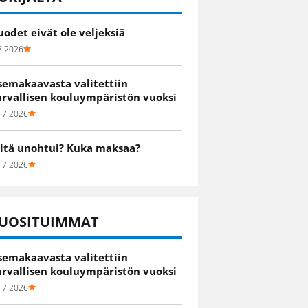
uodet eivät ole veljeksiä
8.2026
semakaavasta valitettiin
urvallisen kouluympäristön vuoksi
.7.2026
itä unohtui? Kuka maksaa?
.7.2026
UOSITUIMMAT
semakaavasta valitettiin
urvallisen kouluympäristön vuoksi
.7.2026