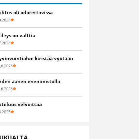
alitus oli odotettavissa
8.2026
iileys on valttia
7.2026
yvinvointialue kiristää vyötään
.6.2026
hden äänen enemmistöllä
.6.2026
ateluus velvoittaa
6.2026
UKIJALTA