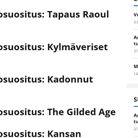
osuositus: Tapaus Raoul
V
3.
A
osuositus: Kylmäveriset
t
31
M
14
tosuositus: Kadonnut
S
osuositus: The Gilded Age
A
t
31
osuositus: Kansan