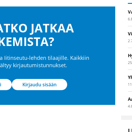
V
6.
TKO JATKAA
V
KEMISTA?
2.
H
a Iitinseutu-lehden tilaajille. Kaikkiin
25
isältyy kirjautumistunnukset.
Y
i
Kirjaudu sisään
11
A
4.
L