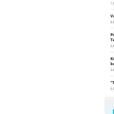
1.
V
6.
P
T
5.
K
k
3.
"
5.