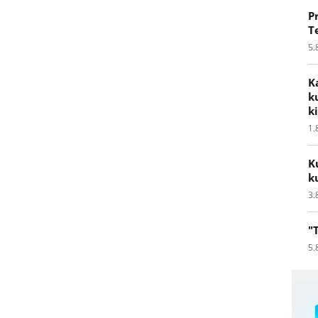
P
T
5.
K
k
k
1.
K
k
3.
"
5.