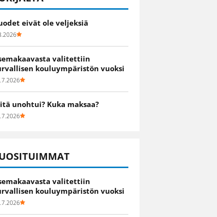
uodet eivät ole veljeksiä
8.2026
semakaavasta valitettiin
urvallisen kouluympäristön vuoksi
.7.2026
itä unohtui? Kuka maksaa?
.7.2026
UOSITUIMMAT
semakaavasta valitettiin
urvallisen kouluympäristön vuoksi
.7.2026