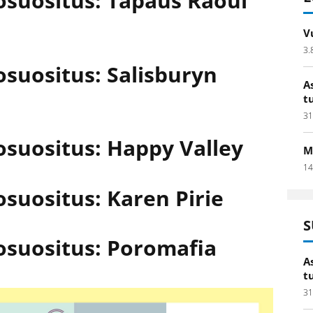
osuositus: Tapaus Raoul
V
3.
osuositus: Salisburyn
A
t
31
osuositus: Happy Valley
M
14
osuositus: Karen Pirie
S
osuositus: Poromafia
A
t
31