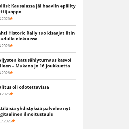
oliisi: Kausalassa jäi haaviin epäilty
attijuoppo
8.2026
ahti Historic Rally tuo kisaajat Iitin
eudulle elokuussa
8.2026
yljysten katusählyturnaus kasvoi
älleen – Mukana jo 16 joukkuetta
8.2026
alitus oli odotettavissa
8.2026
ittiläisiä yhdistyksiä palvelee nyt
igitaalinen ilmoitustaulu
.7.2026