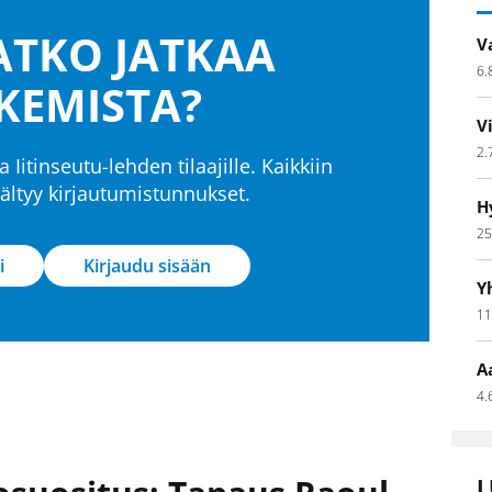
TKO JATKAA
V
6.
KEMISTA?
V
2.
a Iitinseutu-lehden tilaajille. Kaikkiin
isältyy kirjautumistunnukset.
H
25
i
Kirjaudu sisään
Y
11
A
4.
L