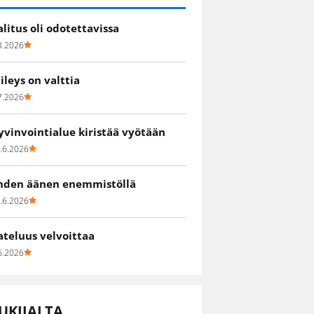
alitus oli odotettavissa
8.2026
iileys on valttia
7.2026
yvinvointialue kiristää vyötään
.6.2026
hden äänen enemmistöllä
.6.2026
ateluus velvoittaa
6.2026
UKIJALTA