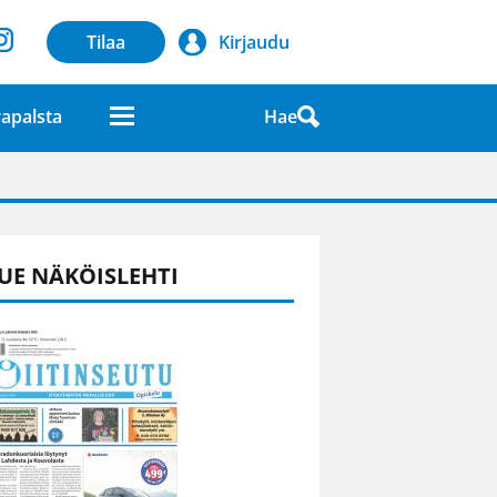
Tilaa
Kirjaudu
Hae
apalsta
laatuna lehdessä
UE NÄKÖISLEHTI