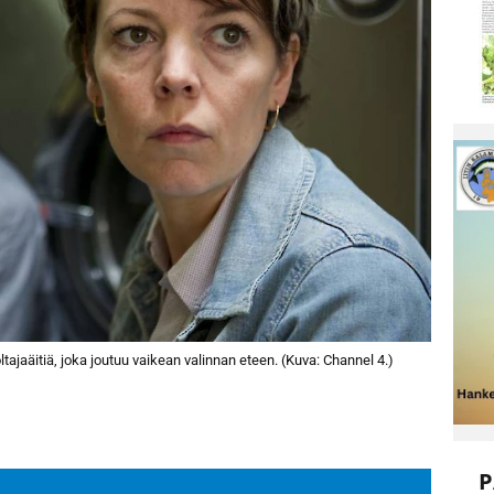
tajaäitiä, joka joutuu vaikean valinnan eteen. (Kuva: Channel 4.)
P