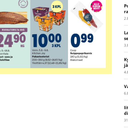
P
r
2.
L
s
3.
K
j
4.
V
6.
I
d
31