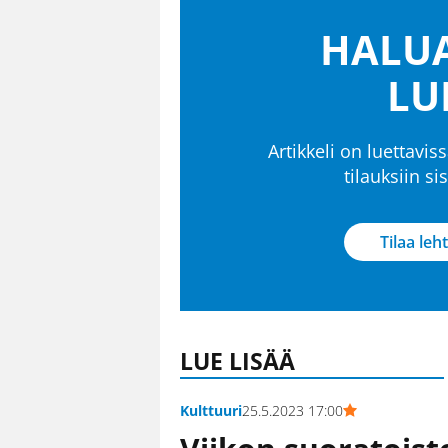
HALUA
LU
Artikkeli on luettaviss
tilauksiin s
Tilaa leht
LUE LISÄÄ
Kulttuuri
25.5.2023 17:00