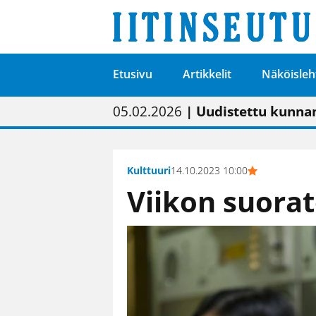
Etusivu
Artikkelit
Näköisleh
01.02.2026
05.02.2026
23.04.2026
| Painon vaihtumise
| Uudistettu kunnan
| “Olemme käynnist
09.05.2026
| "Maalla on totut
Kulttuuri
14.10.2023 10:00
Viikon suorat