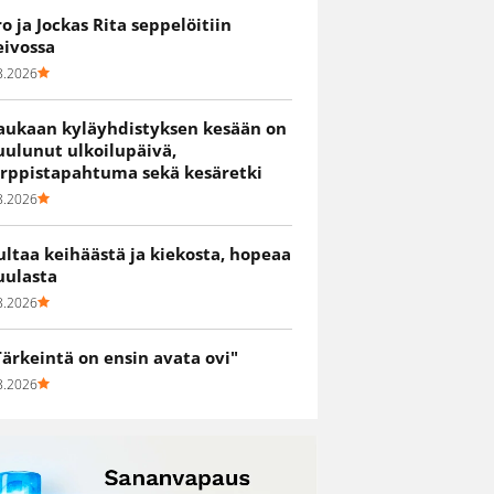
ro ja Jockas Rita seppelöitiin
eivossa
8.2026
aukaan kyläyhdistyksen kesään on
uulunut ulkoilupäivä,
irppistapahtuma sekä kesäretki
8.2026
ultaa keihäästä ja kiekosta, hopeaa
uulasta
8.2026
Tärkeintä on ensin avata ovi"
8.2026