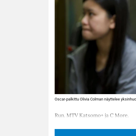
Oscar-palkittu Olivia Colman näyttelee yksinhuol
Run. MTV Katsomo+ ja C More.