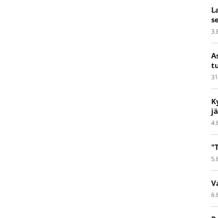
L
s
3.
A
t
31
K
j
4.
"
5.
V
6.