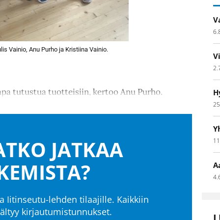
V
6.
s Vainio, Anu Purho ja Kristiina Vainio.
V
2.
pa tutustua tuotteisiin, kertoo Anu Purho.
H
25
Y
TKO JATKAA
11
KEMISTA?
A
4.
a Iitinseutu-lehden tilaajille. Kaikkiin
isältyy kirjautumistunnukset.
L