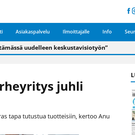
ti
Asiakaspalvelu
Ilmoittajalle
Info
Seur
n pitäisi näkyä hieman parempana painojäljen 
talo on valoisa
ämässä uudelleen keskustavisiotyön”
tu elämään omavaraisemmin kuin kaupungissa"
L
rheyritys juhli
as tapa tutustua tuotteisiin, kertoo Anu