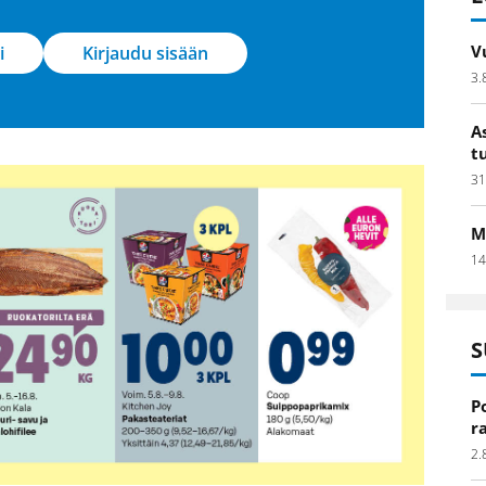
V
i
Kirjaudu sisään
3.
A
t
31
M
14
S
P
r
2.