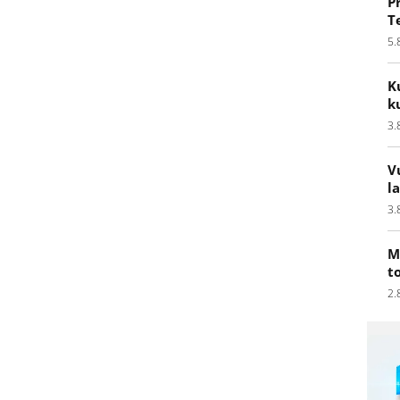
P
T
5.
K
k
3.
V
l
3.
M
t
2.