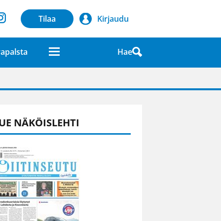
Tilaa
Kirjaudu
Hae
apalsta
laatuna lehdessä
UE NÄKÖISLEHTI