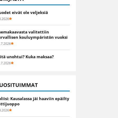
uodet eivät ole veljeksiä
8.2026
semakaavasta valitettiin
urvallisen kouluympäristön vuoksi
.7.2026
itä unohtui? Kuka maksaa?
.7.2026
UOSITUIMMAT
oliisi: Kausalassa jäi haaviin epäilty
attijuoppo
8.2026