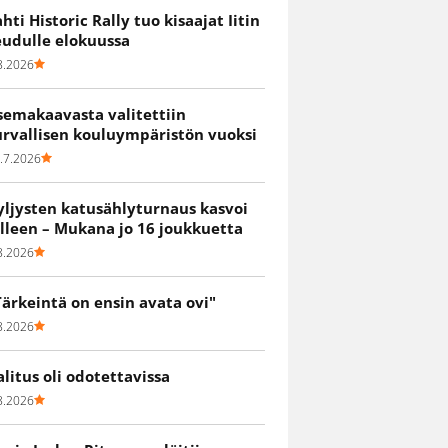
ahti Historic Rally tuo kisaajat Iitin
eudulle elokuussa
8.2026
semakaavasta valitettiin
urvallisen kouluympäristön vuoksi
.7.2026
yljysten katusählyturnaus kasvoi
älleen – Mukana jo 16 joukkuetta
8.2026
Tärkeintä on ensin avata ovi"
8.2026
alitus oli odotettavissa
8.2026