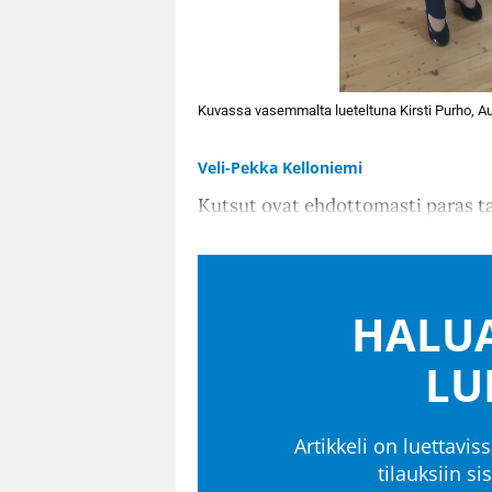
Kuvassa vasemmalta lueteltuna Kirsti Purho, Auli
Veli-Pekka Kelloniemi
Kutsut ovat ehdottomasti paras ta
HALUA
LU
Artikkeli on luettaviss
tilauksiin s