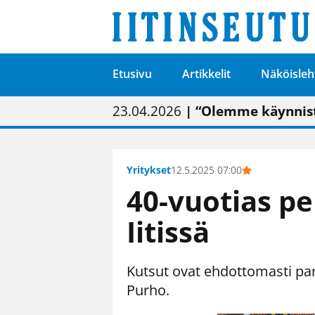
Etusivu
Artikkelit
Näköisleh
01.02.2026
05.02.2026
23.04.2026
| Painon vaihtumise
| Uudistettu kunnan
| “Olemme käynnist
09.05.2026
| "Maalla on totut
Yritykset
12.5.2025 07:00
40-vuotias pe
Iitissä
Kutsut ovat ehdottomasti par
Purho.