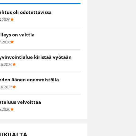
alitus oli odotettavissa
8.2026
iileys on valttia
7.2026
yvinvointialue kiristää vyötään
.6.2026
hden äänen enemmistöllä
.6.2026
ateluus velvoittaa
6.2026
UKIJALTA