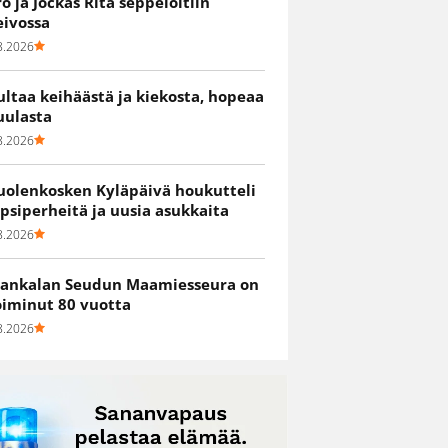
ro ja Jockas Rita seppelöitiin
eivossa
8.2026
ultaa keihäästä ja kiekosta, hopeaa
uulasta
8.2026
uolenkosken Kyläpäivä houkutteli
apsiperheitä ja uusia asukkaita
8.2026
ankalan Seudun Maamiesseura on
oiminut 80 vuotta
8.2026