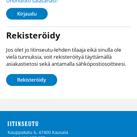
Unohditko salasanasi?
Kirjaudu
Rekisteröidy
Jos olet jo Iitinseutu-lehden tilaaja eikä sinulla ole
vielä tunnuksia, voit rekisteröityä täyttämällä
asiakastietosi sekä antamalla sähkö­posti­osoitteesi.
Rekisteröidy
Kauppakatu 6, 47400 Kausala