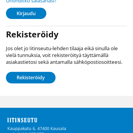
Unohditko salasanasi?
Kirjaudu
Rekisteröidy
Jos olet jo Iitinseutu-lehden tilaaja eikä sinulla ole
vielä tunnuksia, voit rekisteröityä täyttämällä
asiakastietosi sekä antamalla sähkö­posti­osoitteesi.
Rekisteröidy
Kauppakatu 6, 47400 Kausala