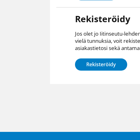
Rekisteröidy
Jos olet jo Iitinseutu-lehden
vielä tunnuksia, voit rekist
asiakastietosi sekä antamall
Rekisteröidy