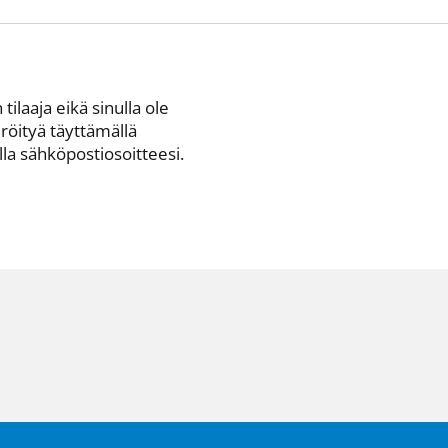
 tilaaja eikä sinulla ole
eröityä täyttämällä
a sähkö­posti­osoitteesi.