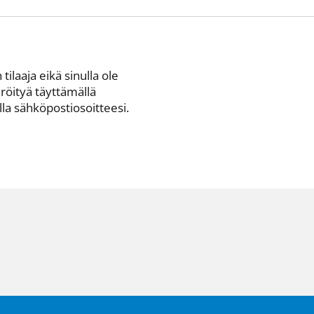
 tilaaja eikä sinulla ole
eröityä täyttämällä
a sähkö­posti­osoitteesi.