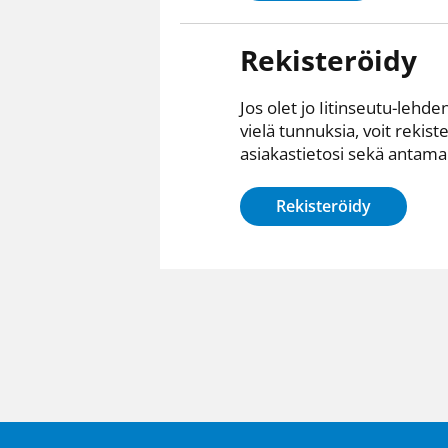
Rekisteröidy
Jos olet jo Iitinseutu-lehden
vielä tunnuksia, voit rekist
asiakastietosi sekä antamall
Rekisteröidy