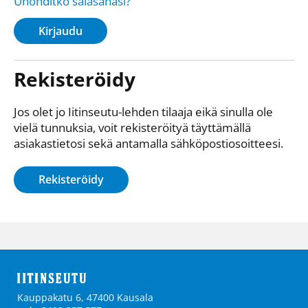
Unohditko salasanasi?
Kirjaudu
Rekisteröidy
Jos olet jo Iitinseutu-lehden tilaaja eikä sinulla ole
vielä tunnuksia, voit rekisteröityä täyttämällä
asiakastietosi sekä antamalla sähkö­posti­osoitteesi.
Rekisteröidy
Kauppakatu 6, 47400 Kausala