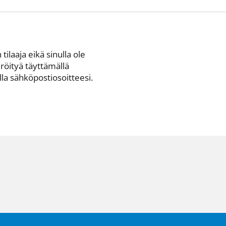
 tilaaja eikä sinulla ole
eröityä täyttämällä
a sähkö­posti­osoitteesi.