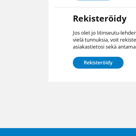
Rekisteröidy
Jos olet jo Iitinseutu-lehden
vielä tunnuksia, voit rekist
asiakastietosi sekä antamall
Rekisteröidy