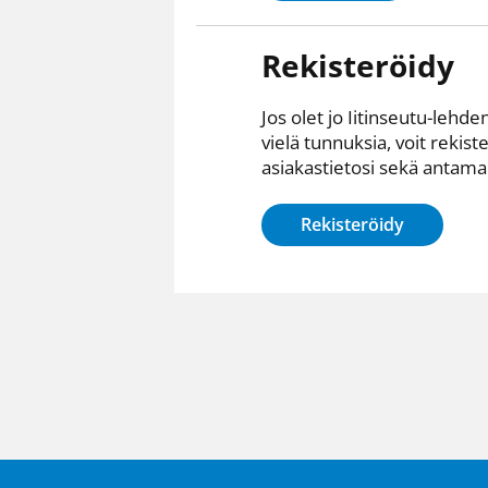
Rekisteröidy
Jos olet jo Iitinseutu-lehden
vielä tunnuksia, voit rekist
asiakastietosi sekä antamall
Rekisteröidy