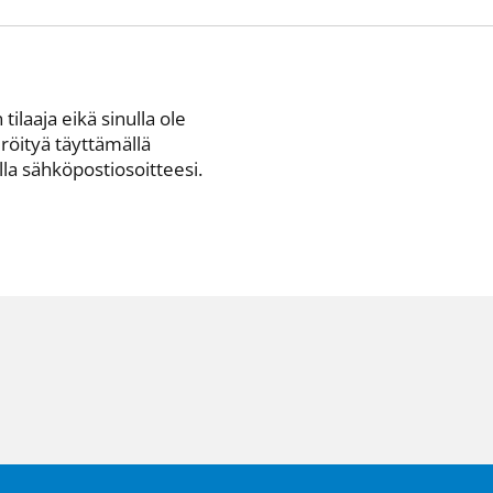
 tilaaja eikä sinulla ole
eröityä täyttämällä
a sähkö­posti­osoitteesi.