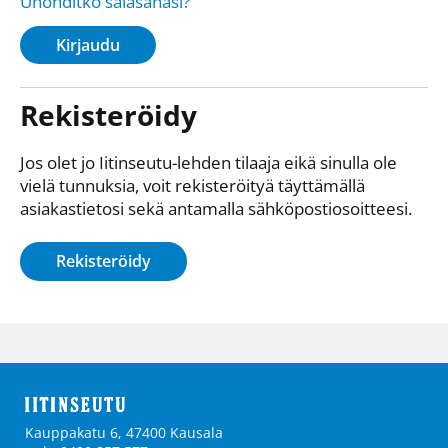
Unohditko salasanasi?
Kirjaudu
Rekisteröidy
Jos olet jo Iitinseutu-lehden tilaaja eikä sinulla ole
vielä tunnuksia, voit rekisteröityä täyttämällä
asiakastietosi sekä antamalla sähkö­posti­osoitteesi.
Rekisteröidy
Kauppakatu 6, 47400 Kausala