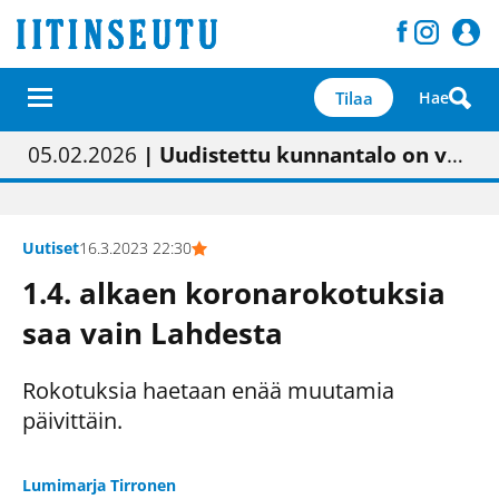
Tilaa
Hae
01.02.2026
05.02.2026
23.04.2026
| Painon vaihtumisen pitäisi näkyä hieman parempana painojäljen laatuna lehdessä
| Uudistettu kunnantalo on valoisa
| “Olemme käynnistämässä uudelleen keskustavisiotyön”
09.05.2026
| "Maalla on totuttu elämään omavaraisemmin kuin kaupungissa"
Uutiset
16.3.2023 22:30
1.4. alkaen koronarokotuksia
saa vain Lahdesta
Rokotuksia haetaan enää muutamia
päivittäin.
Lumimarja Tirronen