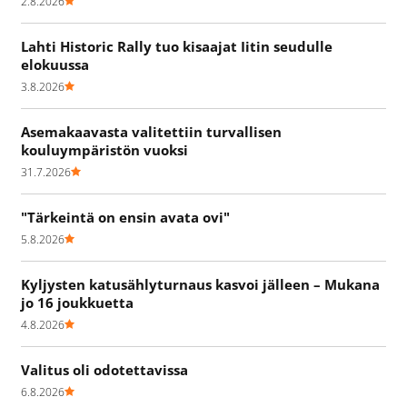
2.8.2026
Lahti Historic Rally tuo kisaajat Iitin seudulle
elokuussa
3.8.2026
Asemakaavasta valitettiin turvallisen
kouluympäristön vuoksi
31.7.2026
"Tärkeintä on ensin avata ovi"
5.8.2026
Kyljysten katusählyturnaus kasvoi jälleen – Mukana
jo 16 joukkuetta
4.8.2026
Valitus oli odotettavissa
6.8.2026