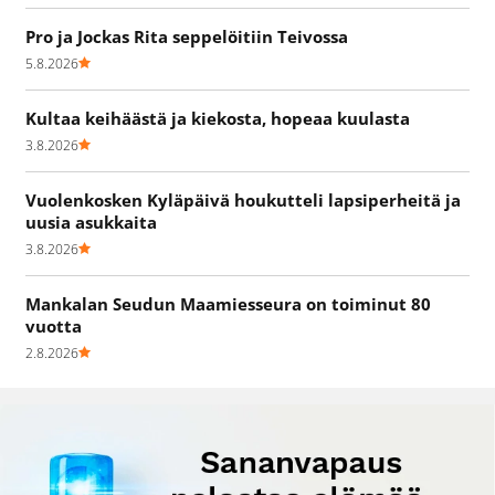
Pro ja Jockas Rita seppelöitiin Teivossa
5.8.2026
Kultaa keihäästä ja kiekosta, hopeaa kuulasta
3.8.2026
Vuolenkosken Kyläpäivä houkutteli lapsiperheitä ja
uusia asukkaita
3.8.2026
Mankalan Seudun Maamiesseura on toiminut 80
vuotta
2.8.2026