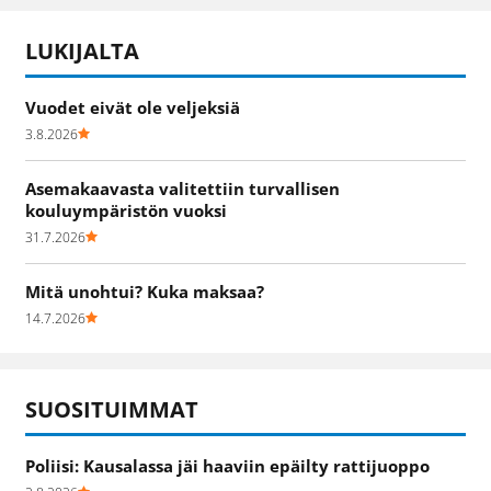
LUKIJALTA
Vuodet eivät ole veljeksiä
3.8.2026
Asemakaavasta valitettiin turvallisen
kouluympäristön vuoksi
31.7.2026
Mitä unohtui? Kuka maksaa?
14.7.2026
SUOSITUIMMAT
Poliisi: Kausalassa jäi haaviin epäilty rattijuoppo