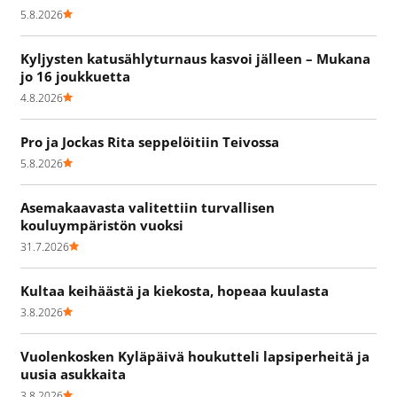
5.8.2026
Kyljysten katusählyturnaus kasvoi jälleen – Mukana
jo 16 joukkuetta
4.8.2026
Pro ja Jockas Rita seppelöitiin Teivossa
5.8.2026
Asemakaavasta valitettiin turvallisen
kouluympäristön vuoksi
31.7.2026
Kultaa keihäästä ja kiekosta, hopeaa kuulasta
3.8.2026
Vuolenkosken Kyläpäivä houkutteli lapsiperheitä ja
uusia asukkaita
3.8.2026