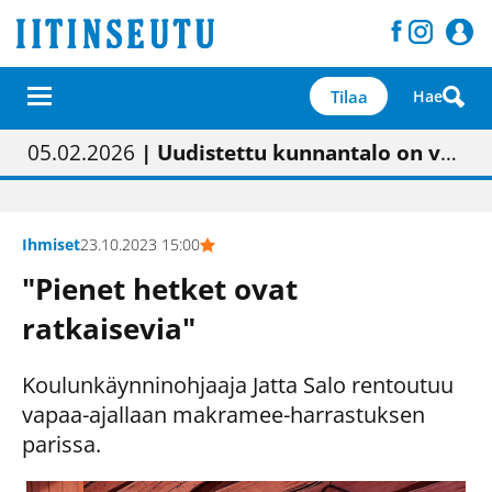
Tilaa
Hae
01.02.2026
05.02.2026
23.04.2026
| Painon vaihtumisen pitäisi näkyä hieman parempana painojäljen laatuna lehdessä
| Uudistettu kunnantalo on valoisa
| “Olemme käynnistämässä uudelleen keskustavisiotyön”
09.05.2026
| "Maalla on totuttu elämään omavaraisemmin kuin kaupungissa"
Ihmiset
23.10.2023 15:00
"Pienet hetket ovat
ratkaisevia"
Koulunkäynninohjaaja Jatta Salo rentoutuu
vapaa-ajallaan makramee-harrastuksen
parissa.