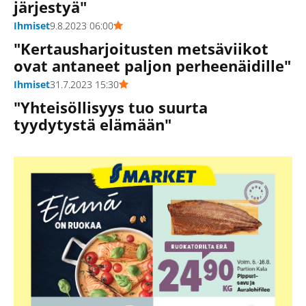
järjestyä"
Ihmiset
9.8.2023 06:00
"Kertausharjoitusten metsäviikot
ovat antaneet paljon perheenäidille"
Ihmiset
31.7.2023 15:30
"Yhteisöllisyys tuo suurta
tyydytystä elämään"