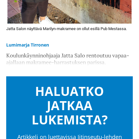
Jatta Salon näyttävä Marilyn-makramee on ollut esillä Pub Mestassa.
Lumimarja Tirronen
Koulunkäynninohjaaja Jatta Salo rentoutuu vapaa-
ajallaan makramee-harrastuksen parissa.
HALUATKO
JATKAA
LUKEMISTA?
Artikkeli on luettavissa Iitinseutu-lehden