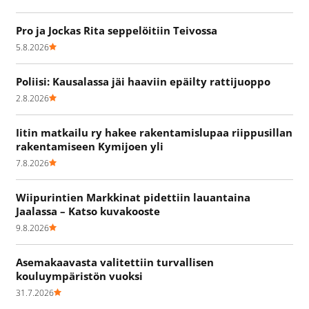
Pro ja Jockas Rita seppelöitiin Teivossa
5.8.2026
Poliisi: Kausalassa jäi haaviin epäilty rattijuoppo
2.8.2026
Iitin matkailu ry hakee rakentamislupaa riippusillan
rakentamiseen Kymijoen yli
7.8.2026
Wiipurintien Markkinat pidettiin lauantaina
Jaalassa – Katso kuvakooste
9.8.2026
Asemakaavasta valitettiin turvallisen
kouluympäristön vuoksi
31.7.2026