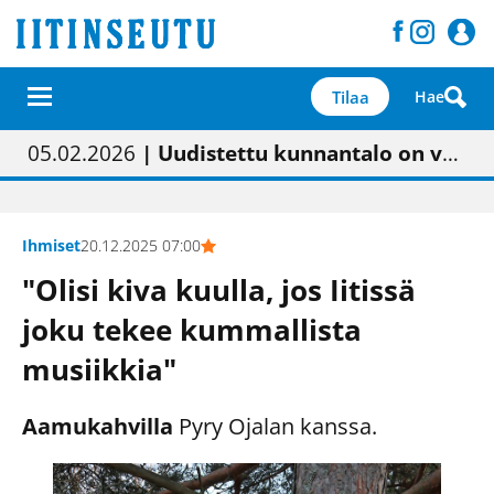
Tilaa
Hae
01.02.2026
05.02.2026
23.04.2026
| Painon vaihtumisen pitäisi näkyä hieman parempana painojäljen laatuna lehdessä
| Uudistettu kunnantalo on valoisa
| “Olemme käynnistämässä uudelleen keskustavisiotyön”
09.05.2026
| "Maalla on totuttu elämään omavaraisemmin kuin kaupungissa"
Ihmiset
20.12.2025 07:00
"Olisi kiva kuulla, jos Iitissä
joku tekee kummallista
musiikkia"
Aamukahvilla
Pyry Ojalan kanssa.