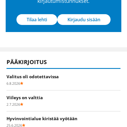
kirjautumistunnukset.
Tilaa lehti
Kirjaudu sisään
PÄÄKIRJOITUS
Valitus oli odotettavissa
6.8.2026
Viileys on valttia
2.7.2026
Hyvinvointialue kiristää vyötään
25.6.2026