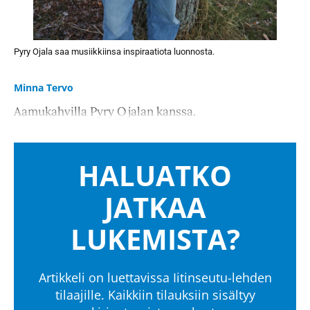
Pyry Ojala saa musiikkiinsa inspiraatiota luonnosta.
Minna Tervo
Aamukahvilla Pyry Ojalan kanssa.
HALUATKO
JATKAA
LUKEMISTA?
Artikkeli on luettavissa Iitinseutu-lehden
tilaajille. Kaikkiin tilauksiin sisältyy