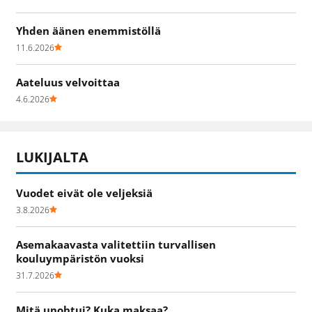
Yhden äänen enemmistöllä
11.6.2026
Aateluus velvoittaa
4.6.2026
LUKIJALTA
Vuodet eivät ole veljeksiä
3.8.2026
Asemakaavasta valitettiin turvallisen
kouluympäristön vuoksi
31.7.2026
Mitä unohtui? Kuka maksaa?