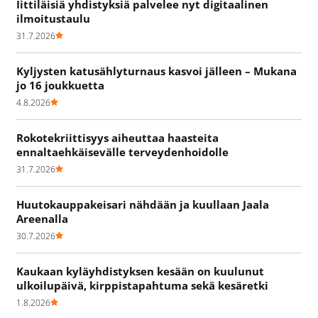
Iittiläisiä yhdistyksiä palvelee nyt digitaalinen
ilmoitustaulu
31.7.2026
Kyljysten katusählyturnaus kasvoi jälleen – Mukana
jo 16 joukkuetta
4.8.2026
Rokotekriittisyys aiheuttaa haasteita
ennaltaehkäisevälle terveydenhoidolle
31.7.2026
Huutokauppakeisari nähdään ja kuullaan Jaala
Areenalla
30.7.2026
Kaukaan kyläyhdistyksen kesään on kuulunut
ulkoilupäivä, kirppistapahtuma sekä kesäretki
1.8.2026