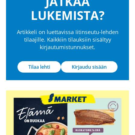
JATKAA
LUKEMISTA?
Artikkeli on luettavissa Iitinseutu-lehden
tilaajille. Kaikkiin tilauksiin sisältyy
kirjautumistunnukset.
Tilaa lehti
Kirjaudu sisään