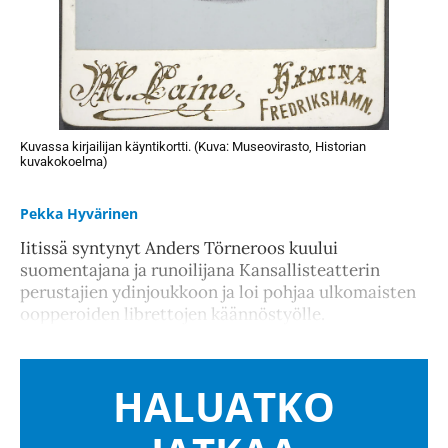
Kuvassa kirjailijan käyntikortti. (Kuva: Museovirasto, Historian
kuvakokoelma)
Pekka Hyvärinen
Iitissä syntynyt Anders Törneroos kuului
suomentajana ja runoilijana Kansallisteatterin
perustajien ydinjoukkoon ja loi pohjaa ulkomaisten
oopperoiden librettojen käännöstyölle.
HALUATKO