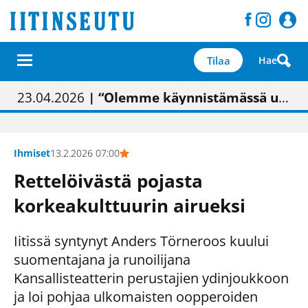
Tilaa
Hae
01.02.2026
05.02.2026
23.04.2026
| Painon vaihtumisen pitäisi näkyä hieman parempana painojäljen laatuna lehdessä
| Uudistettu kunnantalo on valoisa
| “Olemme käynnistämässä uudelleen keskustavisiotyön”
09.05.2026
| "Maalla on totuttu elämään omavaraisemmin kuin kaupungissa"
Ihmiset
13.2.2026 07:00
Rettelöivästä pojasta
korkeakulttuurin airueksi
Iitissä syntynyt Anders Törneroos kuului
suomentajana ja runoilijana
Kansallisteatterin perustajien ydinjoukkoon
ja loi pohjaa ulkomaisten oopperoiden