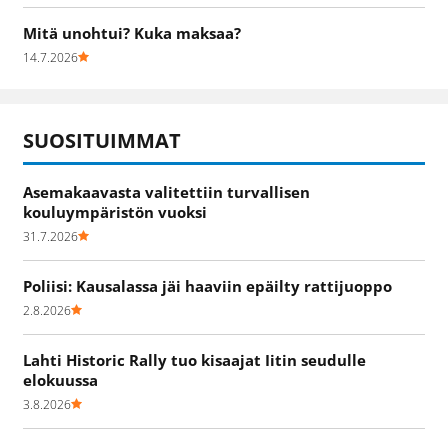
Mitä unohtui? Kuka maksaa?
14.7.2026
SUOSITUIMMAT
Asemakaavasta valitettiin turvallisen
kouluympäristön vuoksi
31.7.2026
Poliisi: Kausalassa jäi haaviin epäilty rattijuoppo
2.8.2026
Lahti Historic Rally tuo kisaajat Iitin seudulle
elokuussa
3.8.2026