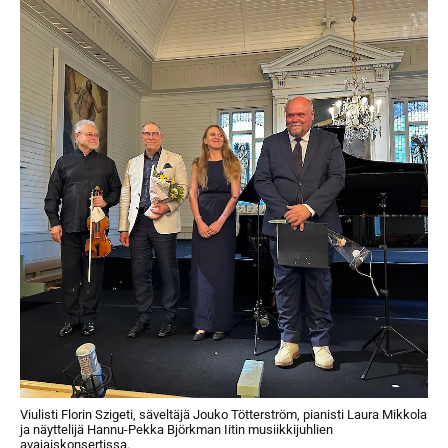
Viulisti Florin Szigeti, säveltäjä Jouko Tötterström, pianisti Laura Mikkola
ja näyttelijä Hannu-Pekka Björkman Iitin musiikkijuhlien
avajaiskonsertissa.