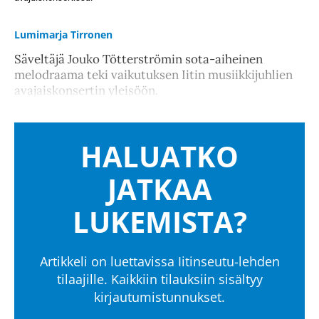
Lumimarja Tirronen
Säveltäjä Jouko Tötterströmin sota-aiheinen
melodraama teki vaikutuksen Iitin musiikkijuhlien
avajaiskonsertin yleisöön.
HALUATKO
JATKAA
LUKEMISTA?
Artikkeli on luettavissa Iitinseutu-lehden
tilaajille. Kaikkiin tilauksiin sisältyy
kirjautumistunnukset.