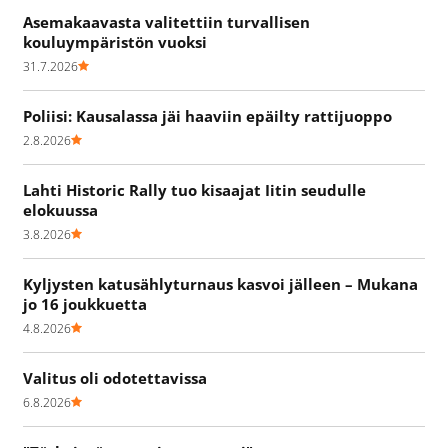
Asemakaavasta valitettiin turvallisen
kouluympäristön vuoksi
31.7.2026
Poliisi: Kausalassa jäi haaviin epäilty rattijuoppo
2.8.2026
Lahti Historic Rally tuo kisaajat Iitin seudulle
elokuussa
3.8.2026
Kyljysten katusählyturnaus kasvoi jälleen – Mukana
jo 16 joukkuetta
4.8.2026
Valitus oli odotettavissa
6.8.2026