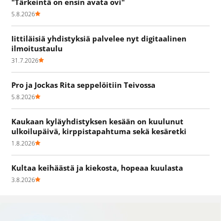
"Tärkeintä on ensin avata ovi"
5.8.2026
Iittiläisiä yhdistyksiä palvelee nyt digitaalinen
ilmoitustaulu
31.7.2026
Pro ja Jockas Rita seppelöitiin Teivossa
5.8.2026
Kaukaan kyläyhdistyksen kesään on kuulunut
ulkoilupäivä, kirppistapahtuma sekä kesäretki
1.8.2026
Kultaa keihäästä ja kiekosta, hopeaa kuulasta
3.8.2026