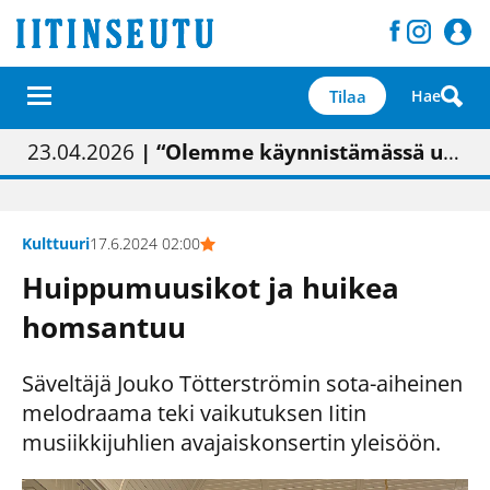
Tilaa
Hae
01.02.2026
05.02.2026
23.04.2026
| Painon vaihtumisen pitäisi näkyä hieman parempana painojäljen laatuna lehdessä
| Uudistettu kunnantalo on valoisa
| “Olemme käynnistämässä uudelleen keskustavisiotyön”
09.05.2026
| "Maalla on totuttu elämään omavaraisemmin kuin kaupungissa"
Kulttuuri
17.6.2024 02:00
Huippumuusikot ja huikea
homsantuu
Säveltäjä Jouko Tötterströmin sota-aiheinen
melodraama teki vaikutuksen Iitin
musiikkijuhlien avajaiskonsertin yleisöön.