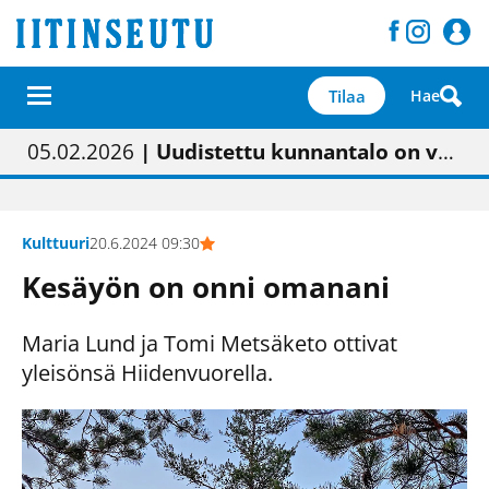
Tilaa
Hae
01.02.2026
05.02.2026
23.04.2026
| Painon vaihtumisen pitäisi näkyä hieman parempana painojäljen laatuna lehdessä
| Uudistettu kunnantalo on valoisa
| “Olemme käynnistämässä uudelleen keskustavisiotyön”
09.05.2026
| "Maalla on totuttu elämään omavaraisemmin kuin kaupungissa"
Kulttuuri
20.6.2024 09:30
Kesäyön on onni omanani
Maria Lund ja Tomi Metsäketo ottivat
yleisönsä Hiidenvuorella.