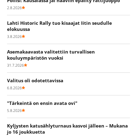
Poliisi: Kausalassa jäi haaviin epäilty rattijuoppo
2.8.2026
Lahti Historic Rally tuo kisaajat Iitin seudulle
elokuussa
3.8.2026
Asemakaavasta valitettiin turvallisen
kouluympäristön vuoksi
31.7.2026
Valitus oli odotettavissa
6.8.2026
"Tärkeintä on ensin avata ovi"
5.8.2026
Kyljysten katusählyturnaus kasvoi jälleen – Mukana
jo 16 joukkuetta