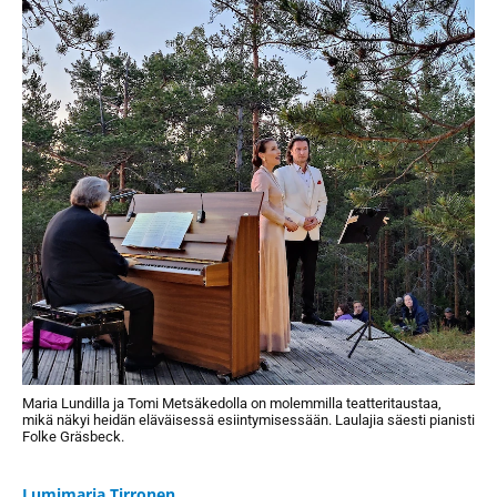
Maria Lundilla ja Tomi Metsäkedolla on molemmilla teatteritaustaa,
mikä näkyi heidän eläväisessä esiintymisessään. Laulajia säesti pianisti
Folke Gräsbeck.
Lumimarja Tirronen