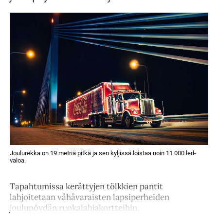
Joulurekka on 19 metriä pitkä ja sen kyljissä loistaa noin 11 000 led-
valoa.
Tapahtumissa kerättyjen tölkkien pantit
lahjoitetaan vähävaraisten lapsiperheiden
joulupöydän ruokalahjakortteihin.