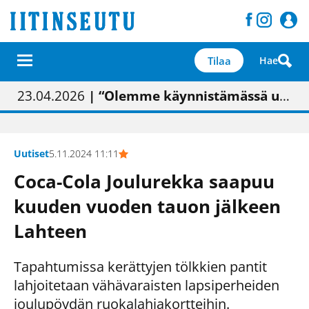
Tilaa
Hae
01.02.2026
05.02.2026
23.04.2026
| Painon vaihtumisen pitäisi näkyä hieman parempana painojäljen laatuna lehdessä
| Uudistettu kunnantalo on valoisa
| “Olemme käynnistämässä uudelleen keskustavisiotyön”
09.05.2026
| "Maalla on totuttu elämään omavaraisemmin kuin kaupungissa"
Uutiset
5.11.2024 11:11
Coca-Cola Joulurekka saapuu
kuuden vuoden tauon jälkeen
Lahteen
Tapahtumissa kerättyjen tölkkien pantit
lahjoitetaan vähävaraisten lapsiperheiden
joulupöydän ruokalahjakortteihin.