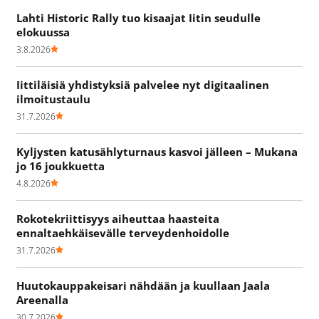
Lahti Historic Rally tuo kisaajat Iitin seudulle
elokuussa
3.8.2026
Iittiläisiä yhdistyksiä palvelee nyt digitaalinen
ilmoitustaulu
31.7.2026
Kyljysten katusählyturnaus kasvoi jälleen – Mukana
jo 16 joukkuetta
4.8.2026
Rokotekriittisyys aiheuttaa haasteita
ennaltaehkäisevälle terveydenhoidolle
31.7.2026
Huutokauppakeisari nähdään ja kuullaan Jaala
Areenalla
30.7.2026