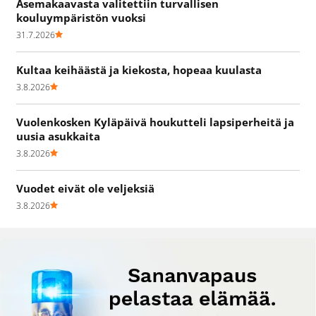
Asemakaavasta valitettiin turvallisen
kouluympäristön vuoksi
31.7.2026
Kultaa keihäästä ja kiekosta, hopeaa kuulasta
3.8.2026
Vuolenkosken Kyläpäivä houkutteli lapsiperheitä ja
uusia asukkaita
3.8.2026
Vuodet eivät ole veljeksiä
3.8.2026