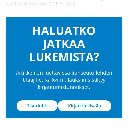
osallistui yhteensä 20 heittäjää.
HALUATKO
JATKAA
LUKEMISTA?
Artikkeli on luettavissa Iitinseutu-lehden
tilaajille. Kaikkiin tilauksiin sisältyy
kirjautumistunnukset.
Tilaa lehti
Kirjaudu sisään