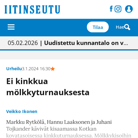
Tilaa
Hae
01.02.2026
05.02.2026
23.04.2026
| Painon vaihtumisen pitäisi näkyä hieman parempana painojäljen laatuna lehdessä
| Uudistettu kunnantalo on valoisa
| “Olemme käynnistämässä uudelleen keskustavisiotyön”
09.05.2026
| "Maalla on totuttu elämään omavaraisemmin kuin kaupungissa"
Urheilu
3.1.2024 16:30
Ei kinkkua
mölkkyturnauksesta
Veikko Ikonen
Markku Rytkölä, Hannu Laaksonen ja Juhani
Tojkander kävivät kisaamassa Kotkan
kovatasoisessa kinkkuturnauksessa. Mölkkykisoihin