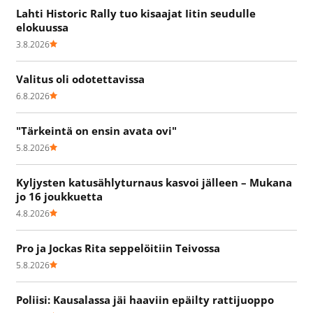
Lahti Historic Rally tuo kisaajat Iitin seudulle
elokuussa
3.8.2026
Valitus oli odotettavissa
6.8.2026
"Tärkeintä on ensin avata ovi"
5.8.2026
Kyljysten katusählyturnaus kasvoi jälleen – Mukana
jo 16 joukkuetta
4.8.2026
Pro ja Jockas Rita seppelöitiin Teivossa
5.8.2026
Poliisi: Kausalassa jäi haaviin epäilty rattijuoppo