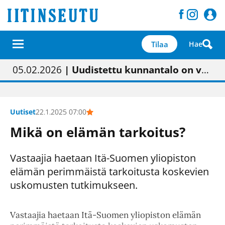
Tilaa
Hae
01.02.2026
05.02.2026
23.04.2026
| Painon vaihtumisen pitäisi näkyä hieman parempana painojäljen laatuna lehdessä
| Uudistettu kunnantalo on valoisa
| “Olemme käynnistämässä uudelleen keskustavisiotyön”
09.05.2026
| "Maalla on totuttu elämään omavaraisemmin kuin kaupungissa"
Uutiset
22.1.2025 07:00
Mikä on elämän tarkoitus?
Vastaajia haetaan Itä-Suomen yliopiston
elämän perimmäistä tarkoitusta koskevien
uskomusten tutkimukseen.
Vastaajia haetaan Itä-Suomen yliopiston elämän