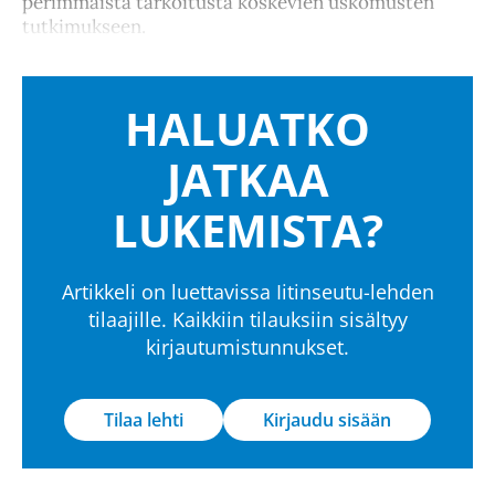
perimmäistä tarkoitusta koskevien uskomusten
tutkimukseen.
HALUATKO
JATKAA
LUKEMISTA?
Artikkeli on luettavissa Iitinseutu-lehden
tilaajille. Kaikkiin tilauksiin sisältyy
kirjautumistunnukset.
Tilaa lehti
Kirjaudu sisään