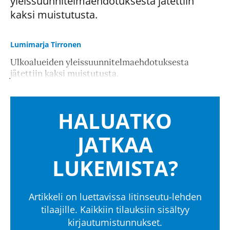
yleissuunnitelmaehdotuksesta jätettiin
kaksi muistutusta.
Lumimarja Tirronen
Ulkoalueiden yleissuunnitelmaehdotuksesta
jätettiin kaksi muistutusta.
HALUATKO
JATKAA
LUKEMISTA?
Artikkeli on luettavissa Iitinseutu-lehden
tilaajille. Kaikkiin tilauksiin sisältyy
kirjautumistunnukset.