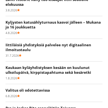
elokuussa
3.8.2026
Kyljysten katusählyturnaus kasvoi jälleen – Mukana
jo 16 joukkuetta
4.8.2026
Iittiläisiä yhdistyksiä palvelee nyt digitaalinen
ilmoitustaulu
31.7.2026
Kaukaan kyläyhdistyksen kesään on kuulunut
ulkoilupäivä, kirppistapahtuma sekä kesäretki
1.8.2026
Valitus oli odotettavissa
6.8.2026