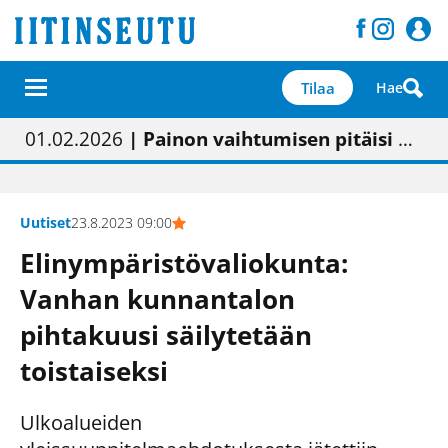
Tilaa
Hae
01.02.2026
| Painon vaihtumisen pitäisi näkyä hieman parempana painojäljen laatuna lehdessä
05.02.2026
23.04.2026
09.05.2026
| Uudistettu kunnantalo on valoisa
| “Olemme käynnistämässä uudelleen keskustavisiotyön”
| "Maalla on totuttu elämään omavaraisemmin kuin kaupungissa"
Uutiset
23.8.2023 09:00
Elinympäristövaliokunta:
Vanhan kunnantalon
pihtakuusi säilytetään
toistaiseksi
Ulkoalueiden