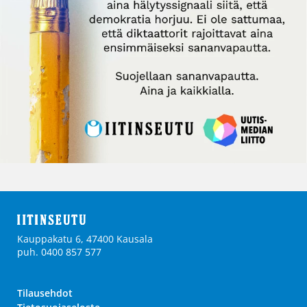
Kauppakatu 6, 47400 Kausala
puh. 0400 857 577
Tilausehdot