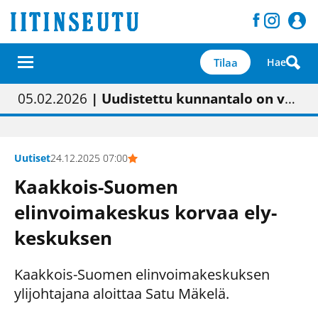
Tilaa
Hae
01.02.2026
05.02.2026
23.04.2026
| Painon vaihtumisen pitäisi näkyä hieman parempana painojäljen laatuna lehdessä
| Uudistettu kunnantalo on valoisa
| “Olemme käynnistämässä uudelleen keskustavisiotyön”
09.05.2026
| "Maalla on totuttu elämään omavaraisemmin kuin kaupungissa"
Uutiset
24.12.2025 07:00
Kaakkois-Suomen
elinvoimakeskus korvaa ely-
keskuksen
Kaakkois-Suomen elinvoimakeskuksen
ylijohtajana aloittaa Satu Mäkelä.