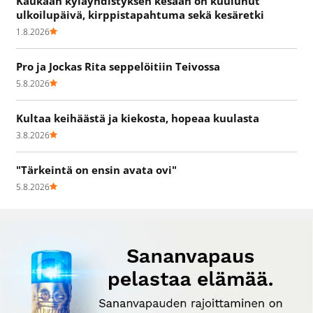
Kaukaan kyläyhdistyksen kesään on kuulunut
ulkoilupäivä, kirppistapahtuma sekä kesäretki
1.8.2026
Pro ja Jockas Rita seppelöitiin Teivossa
5.8.2026
Kultaa keihäästä ja kiekosta, hopeaa kuulasta
3.8.2026
"Tärkeintä on ensin avata ovi"
5.8.2026