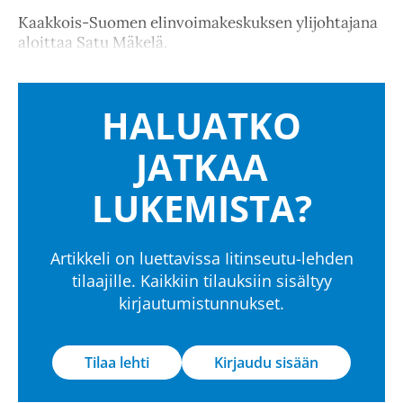
Kaakkois-Suomen elinvoimakeskuksen ylijohtajana
aloittaa Satu Mäkelä.
HALUATKO
JATKAA
LUKEMISTA?
Artikkeli on luettavissa Iitinseutu-lehden
tilaajille. Kaikkiin tilauksiin sisältyy
kirjautumistunnukset.
Tilaa lehti
Kirjaudu sisään