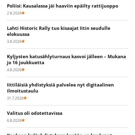
Poliisi: Kausalassa jäi haaviin epäilty rattijuoppo
2.8.2026
Lahti Historic Rally tuo kisaajat Iitin seudulle
elokuussa
3.8.2026
Kyljysten katusählyturnaus kasvoi jälleen – Mukana
jo 16 joukkuetta
4.8.2026
Iittiläisiä yhdistyksiä palvelee nyt digitaalinen
ilmoitustaulu
31.7.2026
Valitus oli odotettavissa
6.8.2026