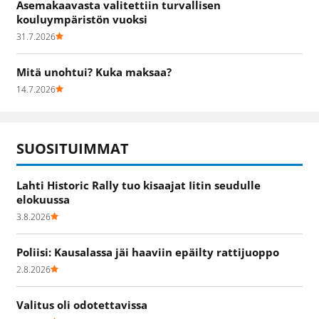
Asemakaavasta valitettiin turvallisen
kouluympäristön vuoksi
31.7.2026
Mitä unohtui? Kuka maksaa?
14.7.2026
SUOSITUIMMAT
Lahti Historic Rally tuo kisaajat Iitin seudulle
elokuussa
3.8.2026
Poliisi: Kausalassa jäi haaviin epäilty rattijuoppo
2.8.2026
Valitus oli odotettavissa