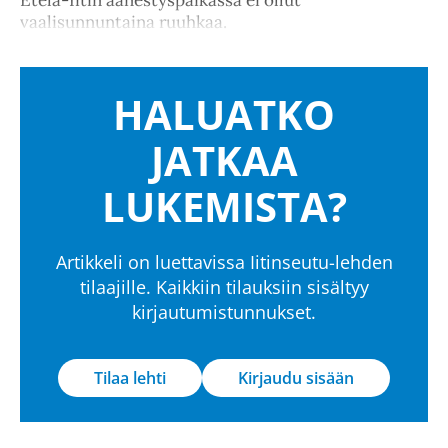
Etelä-Iitin äänestyspaikassa ei ollut
vaalisunnuntaina ruuhkaa.
HALUATKO
JATKAA
LUKEMISTA?
Artikkeli on luettavissa Iitinseutu-lehden
tilaajille. Kaikkiin tilauksiin sisältyy
kirjautumistunnukset.
Tilaa lehti
Kirjaudu sisään