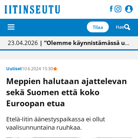
Tilaa
Hae
01.02.2026
05.02.2026
23.04.2026
| Painon vaihtumisen pitäisi näkyä hieman parempana painojäljen laatuna lehdessä
| Uudistettu kunnantalo on valoisa
| “Olemme käynnistämässä uudelleen keskustavisiotyön”
09.05.2026
| "Maalla on totuttu elämään omavaraisemmin kuin kaupungissa"
Uutiset
10.6.2024 15:30
Meppien halutaan ajattelevan
sekä Suomen että koko
Euroopan etua
Etelä-Iitin äänestyspaikassa ei ollut
vaalisunnuntaina ruuhkaa.