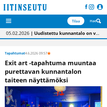
Tilaa
Hae
01.02.2026
05.02.2026
23.04.2026
| Painon vaihtumisen pitäisi näkyä hieman parempana painojäljen laatuna lehdessä
| Uudistettu kunnantalo on valoisa
| “Olemme käynnistämässä uudelleen keskustavisiotyön”
09.05.2026
| "Maalla on totuttu elämään omavaraisemmin kuin kaupungissa"
Tapahtumat
4.6.2026 09:57
Exit art -tapahtuma muuntaa
purettavan kunnantalon
taiteen näyttämöksi