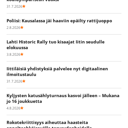
31.7.2026
Poliisi: Kausalassa jäi haaviin epäilty rattijuoppo
2.8.2026
Lahti Historic Rally tuo kisaajat Iitin seudulle
elokuussa
3.8.2026
Iittiläisiä yhdistyksiä palvelee nyt digitaalinen
ilmoitustaulu
31.7.2026
Kyljysten katusählyturnaus kasvoi jälleen – Mukana
jo 16 joukkuetta
4.8.2026
Rokotekriittisyys aiheuttaa haasteita