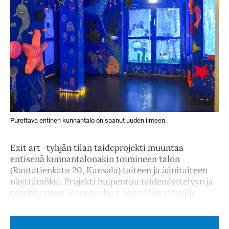
Purettava entinen kunnantalo on saanut uuden ilmeen.
Exit art -tyhjän tilan taideprojekti muuntaa
entisenä kunnantalonakin toimineen talon
(Rautatienkatu 20, Kausala) taiteen ja äänitaiteen
näyttämöksi. Projekti huipentuu taidenäyttelyyn ja
tapahtumaan, jossa teokset esitellään yleisölle.