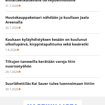
ennaltaehkäisevälle terveydenhoidolle
31.7.2026
Huutokauppakeisari nähdään ja kuullaan Jaala
Areenalla
30.7.2026
Kaukaan kyläyhdistyksen kesään on kuulunut
ulkoilupäivä, kirppistapahtuma sekä kesäretki
1.8.2026
Tiltujen tansseilla kerätään varoja Iitin
nuorisotyöhön
29.7.2026
Suurlähettiläs Kai Sauer tulee luennoimaan Iittiin
30.7.2026