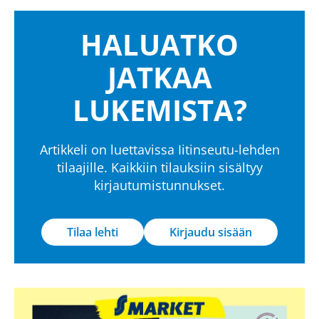
HALUATKO
JATKAA
LUKEMISTA?
Artikkeli on luettavissa Iitinseutu-lehden
tilaajille. Kaikkiin tilauksiin sisältyy
kirjautumistunnukset.
Tilaa lehti
Kirjaudu sisään