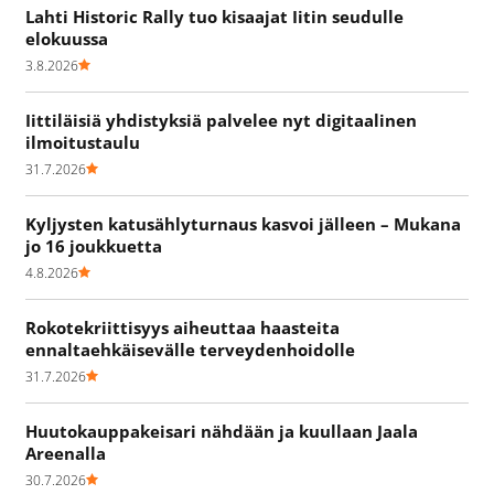
Lahti Historic Rally tuo kisaajat Iitin seudulle
elokuussa
3.8.2026
Iittiläisiä yhdistyksiä palvelee nyt digitaalinen
ilmoitustaulu
31.7.2026
Kyljysten katusählyturnaus kasvoi jälleen – Mukana
jo 16 joukkuetta
4.8.2026
Rokotekriittisyys aiheuttaa haasteita
ennaltaehkäisevälle terveydenhoidolle
31.7.2026
Huutokauppakeisari nähdään ja kuullaan Jaala
Areenalla
30.7.2026