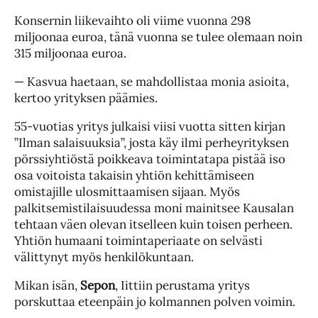
Konsernin liikevaihto oli viime vuonna 298
miljoonaa euroa, tänä vuonna se tulee olemaan noin
315 miljoonaa euroa.
— Kasvua haetaan, se mahdollistaa monia asioita,
kertoo yrityksen päämies.
55-vuotias yritys julkaisi viisi vuotta sitten kirjan
”Ilman salaisuuksia”, josta käy ilmi perheyrityksen
pörssiyhtiöstä poikkeava toimintatapa pistää iso
osa voitoista takaisin yhtiön kehittämiseen
omistajille ulosmittaamisen sijaan. Myös
palkitsemistilaisuudessa moni mainitsee Kausalan
tehtaan väen olevan itselleen kuin toisen perheen.
Yhtiön humaani toimintaperiaate on selvästi
välittynyt myös henkilökuntaan.
Mikan isän,
Sepon
, Iittiin perustama yritys
porskuttaa eteenpäin jo kolmannen polven voimin.