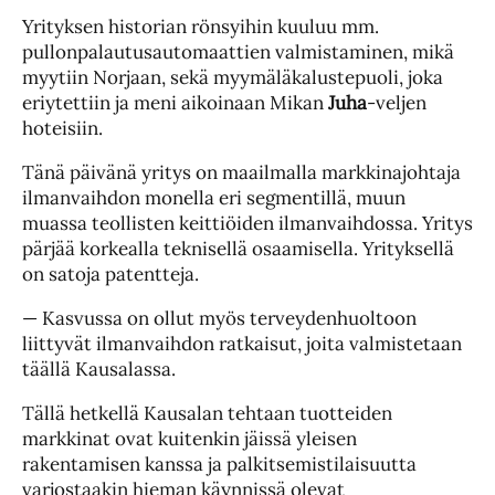
Yrityksen historian rönsyihin kuuluu mm.
pullonpalautusautomaattien valmistaminen, mikä
myytiin Norjaan, sekä myymäläkalustepuoli, joka
eriytettiin ja meni aikoinaan Mikan
Juha
-veljen
hoteisiin.
Tänä päivänä yritys on maailmalla markkinajohtaja
ilmanvaihdon monella eri segmentillä, muun
muassa teollisten keittiöiden ilmanvaihdossa. Yritys
pärjää korkealla teknisellä osaamisella. Yrityksellä
on satoja patentteja.
— Kasvussa on ollut myös terveydenhuoltoon
liittyvät ilmanvaihdon ratkaisut, joita valmistetaan
täällä Kausalassa.
Tällä hetkellä Kausalan tehtaan tuotteiden
markkinat ovat kuitenkin jäissä yleisen
rakentamisen kanssa ja palkitsemistilaisuutta
varjostaakin hieman käynnissä olevat