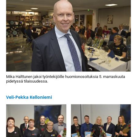
Mika Halttunen jakoi työntekijöille huomionosoituksia 5. marraskuuta
pidetyssä tilaisuudessa.
Veli-Pekka Kelloniemi