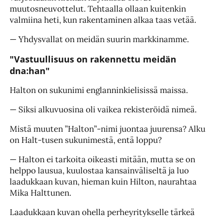
muutosneuvottelut. Tehtaalla ollaan kuitenkin
valmiina heti, kun rakentaminen alkaa taas vetää.
— Yhdysvallat on meidän suurin markkinamme.
"Vastuullisuus on rakennettu meidän
dna:han"
Halton on sukunimi englanninkielisissä maissa.
— Siksi alkuvuosina oli vaikea rekisteröidä nimeä.
Mistä muuten ”Halton”-nimi juontaa juurensa? Alku
on Halt-tusen sukunimestä, entä loppu?
— Halton ei tarkoita oikeasti mitään, mutta se on
helppo lausua, kuulostaa kansainväliseltä ja luo
laadukkaan kuvan, hieman kuin Hilton, naurahtaa
Mika Halttunen.
Laadukkaan kuvan ohella perheyritykselle tärkeä