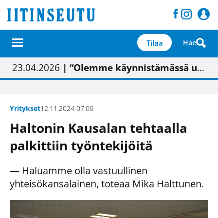
Tilaa
Hae
01.02.2026
05.02.2026
23.04.2026
| Painon vaihtumisen pitäisi näkyä hieman parempana painojäljen laatuna lehdessä
| Uudistettu kunnantalo on valoisa
| “Olemme käynnistämässä uudelleen keskustavisiotyön”
09.05.2026
| "Maalla on totuttu elämään omavaraisemmin kuin kaupungissa"
Yritykset
12.11.2024 07:00
Haltonin Kausalan tehtaalla
palkittiin työntekijöitä
— Haluamme olla vastuullinen
yhteisökansalainen, toteaa Mika Halttunen.