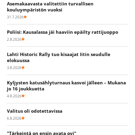
Asemakaavasta valitettiin turvallisen
kouluympäristön vuoksi
31.7.2026
Poliisi: Kausalassa jäi haaviin epäilty rattijuoppo
2.8.2026
Lahti Historic Rally tuo kisaajat Iitin seudulle
elokuussa
3.8.2026
Kyljysten katusählyturnaus kasvoi jälleen – Mukana
jo 16 joukkuetta
4.8.2026
Valitus oli odotettavissa
6.8.2026
"Tärkeintä on ensin avata ovi"