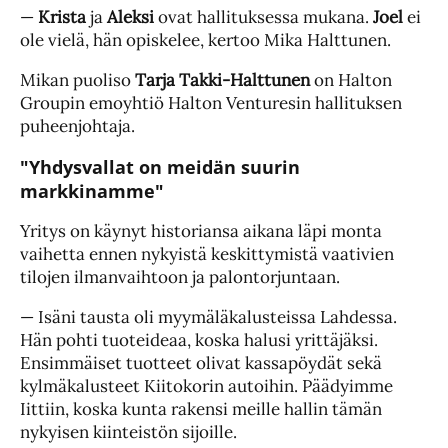
—
Krista
ja
Aleksi
ovat hallituksessa mukana.
Joel
ei
ole vielä, hän opiskelee, kertoo Mika Halttunen.
Mikan puoliso
Tarja Takki-Halttunen
on Halton
Groupin emoyhtiö Halton Venturesin hallituksen
puheenjohtaja.
"Yhdysvallat on meidän suurin
markkinamme"
Yritys on käynyt historiansa aikana läpi monta
vaihetta ennen nykyistä keskittymistä vaativien
tilojen ilmanvaihtoon ja palontorjuntaan.
— Isäni tausta oli myymäläkalusteissa Lahdessa.
Hän pohti tuoteideaa, koska halusi yrittäjäksi.
Ensimmäiset tuotteet olivat kassapöydät sekä
kylmäkalusteet Kiitokorin autoihin. Päädyimme
Iittiin, koska kunta rakensi meille hallin tämän
nykyisen kiinteistön sijoille.