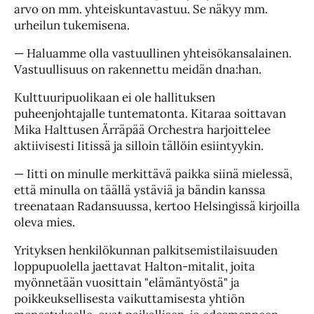
arvo on mm. yhteiskuntavastuu. Se näkyy mm.
urheilun tukemisena.
— Haluamme olla vastuullinen yhteisökansalainen.
Vastuullisuus on rakennettu meidän dna:han.
Kulttuuripuolikaan ei ole hallituksen
puheenjohtajalle tuntematonta. Kitaraa soittavan
Mika Halttusen Ärräpää Orchestra harjoittelee
aktiivisesti Iitissä ja silloin tällöin esiintyykin.
— Iitti on minulle merkittävä paikka siinä mielessä,
että minulla on täällä ystäviä ja bändin kanssa
treenataan Radansuussa, kertoo Helsingissä kirjoilla
oleva mies.
Yrityksen henkilökunnan palkitsemistilaisuuden
loppupuolella jaettavat Halton-mitalit, joita
myönnetään vuosittain "elämäntyöstä" ja
poikkeuksellisesta vaikuttamisesta yhtiön