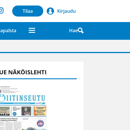
Tilaa
Kirjaudu
Hae
apalsta
laatuna lehdessä
UE NÄKÖISLEHTI