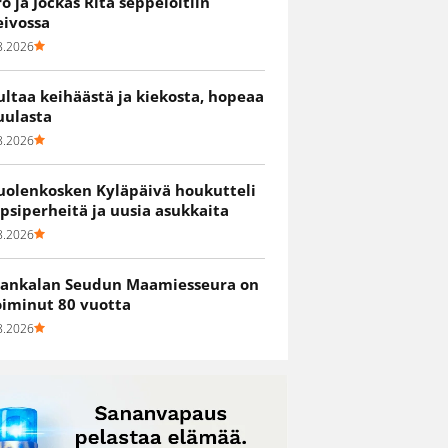
ro ja Jockas Rita seppelöitiin
eivossa
8.2026
ultaa keihäästä ja kiekosta, hopeaa
uulasta
8.2026
uolenkosken Kyläpäivä houkutteli
apsiperheitä ja uusia asukkaita
8.2026
ankalan Seudun Maamiesseura on
oiminut 80 vuotta
8.2026