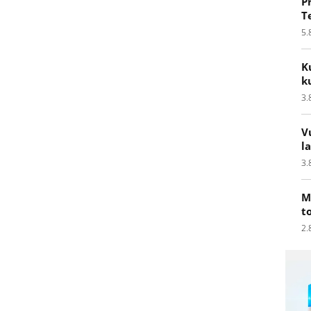
P
T
5.
K
k
3.
V
l
3.
M
t
2.