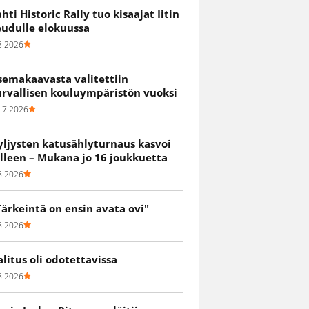
ahti Historic Rally tuo kisaajat Iitin
eudulle elokuussa
8.2026
semakaavasta valitettiin
urvallisen kouluympäristön vuoksi
.7.2026
yljysten katusählyturnaus kasvoi
älleen – Mukana jo 16 joukkuetta
8.2026
Tärkeintä on ensin avata ovi"
8.2026
alitus oli odotettavissa
8.2026