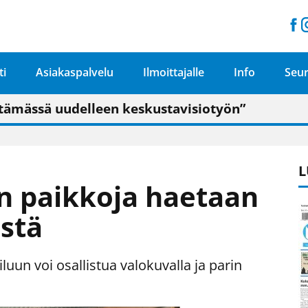
ti
Asiakaspalvelu
Ilmoittajalle
Info
Seur
n pitäisi näkyä hieman parempana painojäljen 
talo on valoisa
ämässä uudelleen keskustavisiotyön”
tu elämään omavaraisemmin kuin kaupungissa"
L
 paikkoja haetaan
stä
uun voi osallistua valokuvalla ja parin