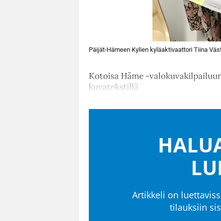
Päijät-Hämeen Kylien kyläaktivaattori Tiina Väst
Kotoisa Häme -valokuvakilpailuun v
kuvatekstillä
HALUA
LU
Artikkeli on luettaviss
tilauksiin s