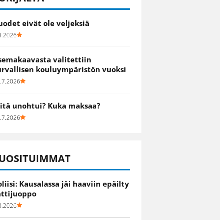
uodet eivät ole veljeksiä
8.2026
semakaavasta valitettiin
urvallisen kouluympäristön vuoksi
.7.2026
itä unohtui? Kuka maksaa?
.7.2026
UOSITUIMMAT
oliisi: Kausalassa jäi haaviin epäilty
attijuoppo
8.2026