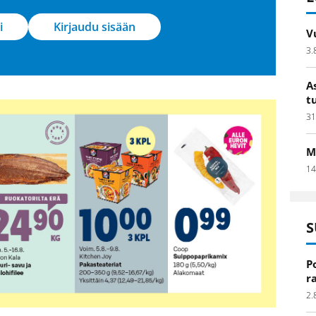
i
Kirjaudu sisään
V
3.
A
t
31
M
14
S
P
r
2.