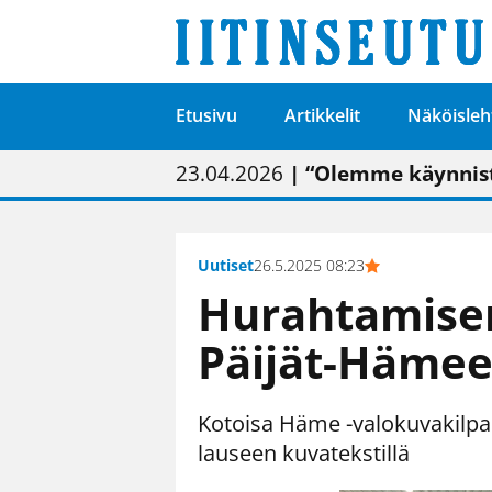
Etusivu
Artikkelit
Näköisleh
01.02.2026
05.02.2026
23.04.2026
| Painon vaihtumise
| Uudistettu kunnan
| “Olemme käynnist
09.05.2026
| "Maalla on totut
Uutiset
26.5.2025 08:23
Hurahtamisen
Päijät-Hämee
Kotoisa Häme -valokuvakilpail
lauseen kuvatekstillä