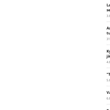
L
s
3.
A
t
31
K
j
4.
"
5.
V
6.