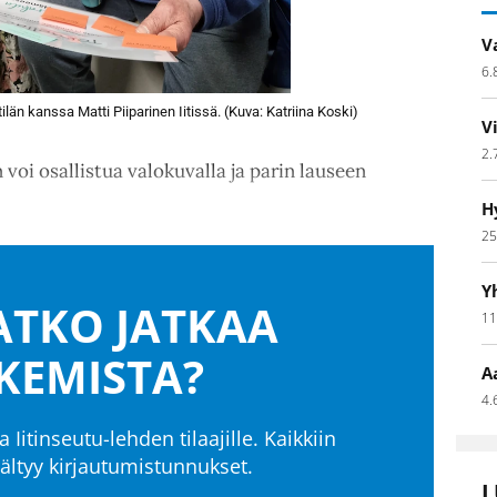
V
6.
ilän kanssa Matti Piiparinen Iitissä. (Kuva: Katriina Koski)
V
2.
oi osallistua valokuvalla ja parin lauseen
H
25
Y
TKO JATKAA
11
KEMISTA?
A
4.
a Iitinseutu-lehden tilaajille. Kaikkiin
isältyy kirjautumistunnukset.
L