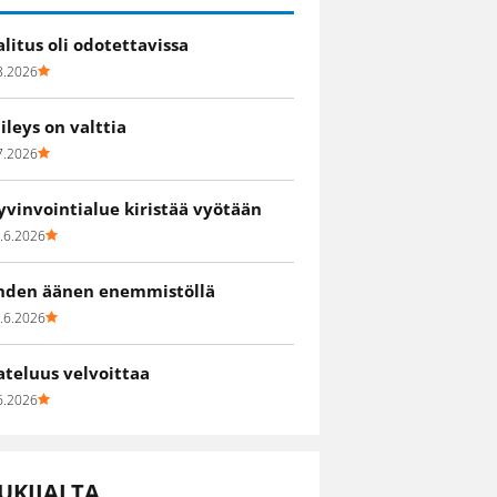
alitus oli odotettavissa
8.2026
iileys on valttia
7.2026
yvinvointialue kiristää vyötään
.6.2026
hden äänen enemmistöllä
.6.2026
ateluus velvoittaa
6.2026
UKIJALTA