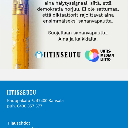
Kauppakatu 6, 47400 Kausala
puh. 0400 857 577
Tilausehdot