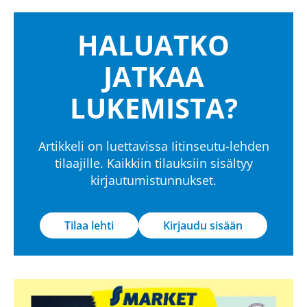
HALUATKO
JATKAA
LUKEMISTA?
Artikkeli on luettavissa Iitinseutu-lehden
tilaajille. Kaikkiin tilauksiin sisältyy
kirjautumistunnukset.
Tilaa lehti
Kirjaudu sisään