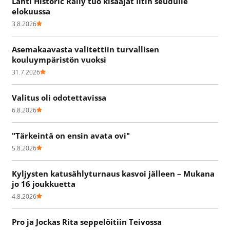
Lahti Historic Rally tuo kisaajat Iitin seudulle
elokuussa
3.8.2026
Asemakaavasta valitettiin turvallisen
kouluympäristön vuoksi
31.7.2026
Valitus oli odotettavissa
6.8.2026
"Tärkeintä on ensin avata ovi"
5.8.2026
Kyljysten katusählyturnaus kasvoi jälleen – Mukana
jo 16 joukkuetta
4.8.2026
Pro ja Jockas Rita seppelöitiin Teivossa