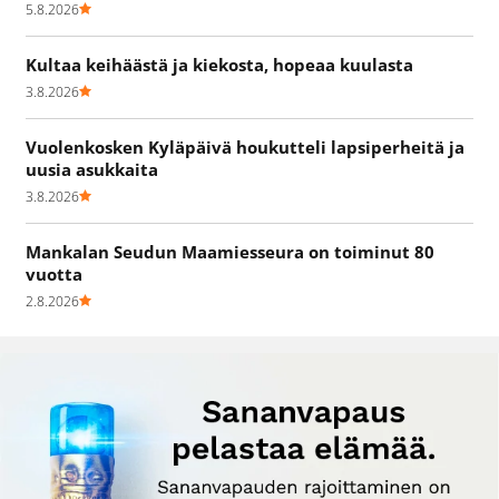
5.8.2026
Kultaa keihäästä ja kiekosta, hopeaa kuulasta
3.8.2026
Vuolenkosken Kyläpäivä houkutteli lapsiperheitä ja
uusia asukkaita
3.8.2026
Mankalan Seudun Maamiesseura on toiminut 80
vuotta
2.8.2026