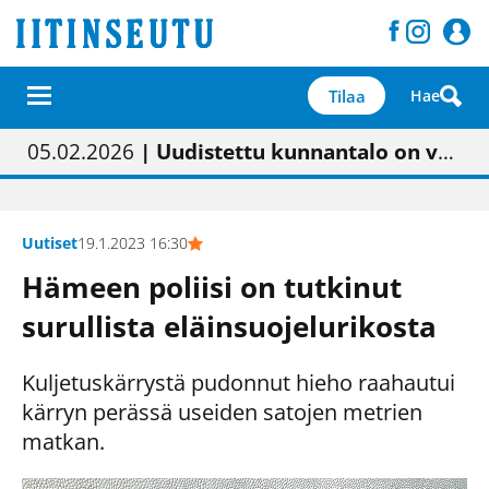
Tilaa
Hae
01.02.2026
05.02.2026
23.04.2026
| Painon vaihtumisen pitäisi näkyä hieman parempana painojäljen laatuna lehdessä
| Uudistettu kunnantalo on valoisa
| “Olemme käynnistämässä uudelleen keskustavisiotyön”
09.05.2026
| "Maalla on totuttu elämään omavaraisemmin kuin kaupungissa"
Uutiset
19.1.2023 16:30
Hämeen poliisi on tutkinut
surullista eläinsuojelurikosta
Kuljetuskärrystä pudonnut hieho raahautui
kärryn perässä useiden satojen metrien
matkan.