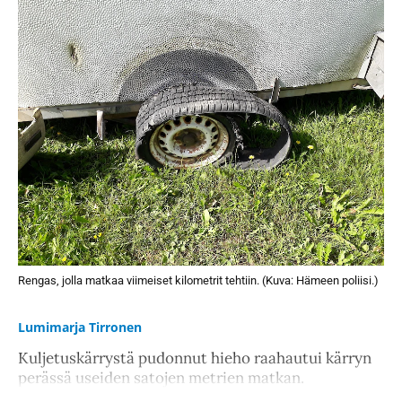
Rengas, jolla matkaa viimeiset kilometrit tehtiin. (Kuva: Hämeen poliisi.)
Lumimarja Tirronen
Kuljetuskärrystä pudonnut hieho raahautui kärryn
perässä useiden satojen metrien matkan.