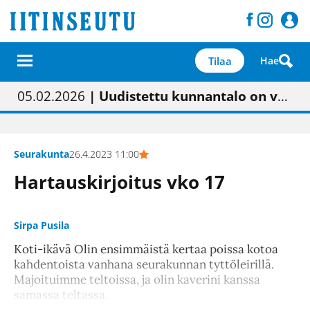
Tilaa
Hae
01.02.2026
05.02.2026
23.04.2026
| Painon vaihtumisen pitäisi näkyä hieman parempana painojäljen laatuna lehdessä
| Uudistettu kunnantalo on valoisa
| “Olemme käynnistämässä uudelleen keskustavisiotyön”
09.05.2026
| "Maalla on totuttu elämään omavaraisemmin kuin kaupungissa"
Seurakunta
26.4.2023 11:00
Hartauskirjoitus vko 17
Sirpa Pusila
Koti-ikävä Olin ensimmäistä kertaa poissa kotoa
kahdentoista vanhana seurakunnan tyttöleirillä.
Majoituimme teltoissa, ja olin kaverini kanssa
samassa teltassa.