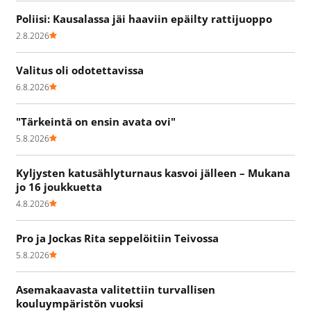
Poliisi: Kausalassa jäi haaviin epäilty rattijuoppo
2.8.2026
Valitus oli odotettavissa
6.8.2026
"Tärkeintä on ensin avata ovi"
5.8.2026
Kyljysten katusählyturnaus kasvoi jälleen – Mukana
jo 16 joukkuetta
4.8.2026
Pro ja Jockas Rita seppelöitiin Teivossa
5.8.2026
Asemakaavasta valitettiin turvallisen
kouluympäristön vuoksi