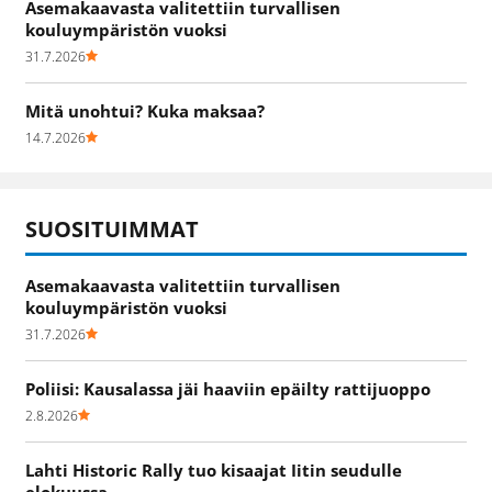
Asemakaavasta valitettiin turvallisen
kouluympäristön vuoksi
31.7.2026
Mitä unohtui? Kuka maksaa?
14.7.2026
SUOSITUIMMAT
Asemakaavasta valitettiin turvallisen
kouluympäristön vuoksi
31.7.2026
Poliisi: Kausalassa jäi haaviin epäilty rattijuoppo
2.8.2026
Lahti Historic Rally tuo kisaajat Iitin seudulle
elokuussa