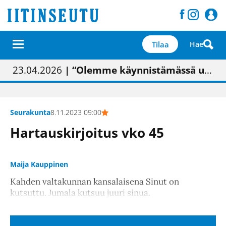
Tilaa
Hae
01.02.2026
05.02.2026
23.04.2026
| Painon vaihtumisen pitäisi näkyä hieman parempana painojäljen laatuna lehdessä
| Uudistettu kunnantalo on valoisa
| “Olemme käynnistämässä uudelleen keskustavisiotyön”
09.05.2026
| "Maalla on totuttu elämään omavaraisemmin kuin kaupungissa"
Seurakunta
8.11.2023 09:00
Hartauskirjoitus vko 45
Maija Kauppinen
Kahden valtakunnan kansalaisena Sinut on
kutsuttu. Jumala kutsuu juuri sinua.