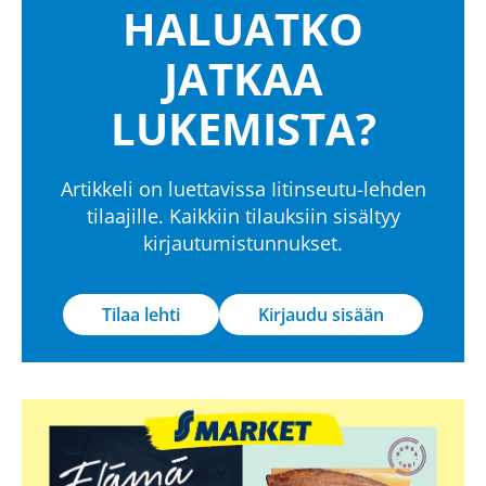
HALUATKO
JATKAA
LUKEMISTA?
Artikkeli on luettavissa Iitinseutu-lehden
tilaajille. Kaikkiin tilauksiin sisältyy
kirjautumistunnukset.
Tilaa lehti
Kirjaudu sisään