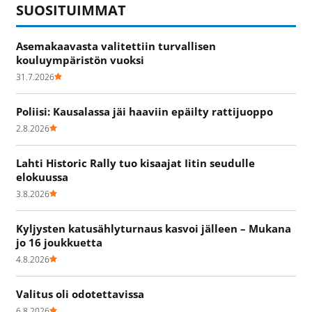
SUOSITUIMMAT
Asemakaavasta valitettiin turvallisen
kouluympäristön vuoksi
31.7.2026
Poliisi: Kausalassa jäi haaviin epäilty rattijuoppo
2.8.2026
Lahti Historic Rally tuo kisaajat Iitin seudulle
elokuussa
3.8.2026
Kyljysten katusählyturnaus kasvoi jälleen – Mukana
jo 16 joukkuetta
4.8.2026
Valitus oli odotettavissa
6.8.2026