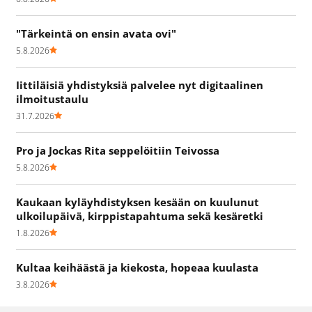
"Tärkeintä on ensin avata ovi"
5.8.2026
Iittiläisiä yhdistyksiä palvelee nyt digitaalinen
ilmoitustaulu
31.7.2026
Pro ja Jockas Rita seppelöitiin Teivossa
5.8.2026
Kaukaan kyläyhdistyksen kesään on kuulunut
ulkoilupäivä, kirppistapahtuma sekä kesäretki
1.8.2026
Kultaa keihäästä ja kiekosta, hopeaa kuulasta
3.8.2026