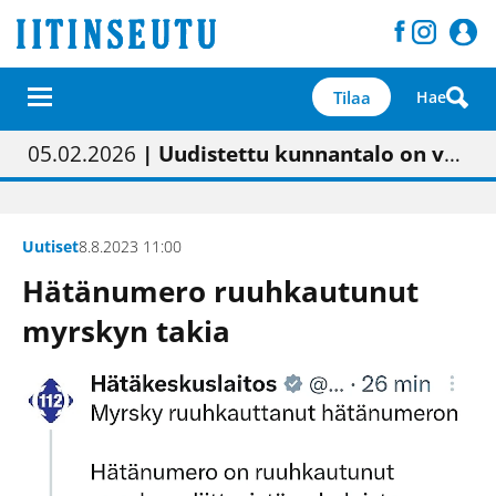
Tilaa
Hae
01.02.2026
05.02.2026
23.04.2026
| Painon vaihtumisen pitäisi näkyä hieman parempana painojäljen laatuna lehdessä
| Uudistettu kunnantalo on valoisa
| “Olemme käynnistämässä uudelleen keskustavisiotyön”
09.05.2026
| "Maalla on totuttu elämään omavaraisemmin kuin kaupungissa"
Uutiset
8.8.2023 11:00
Hätänumero ruuhkautunut
myrskyn takia