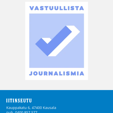
Kauppakatu 6, 47400 Kausala
puh. 0400 857 577