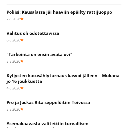
Poliisi: Kausalassa jäi haaviin epäilty rattijuoppo
2.8.2026
Valitus oli odotettavissa
6.8.2026
"Tärkeintä on ensin avata ovi"
5.8.2026
Kyljysten katusählyturnaus kasvoi jälleen – Mukana
jo 16 joukkuetta
4.8.2026
Pro ja Jockas Rita seppelöitiin Teivossa
5.8.2026
Asemakaavasta valitettiin turvallisen